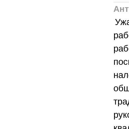
Ант
Уж
раб
раб
пос
нал
обш
тра
рук
ква