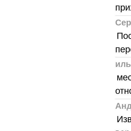
при
Сер
По
пер
иль
мес
отн
Ан
Изв