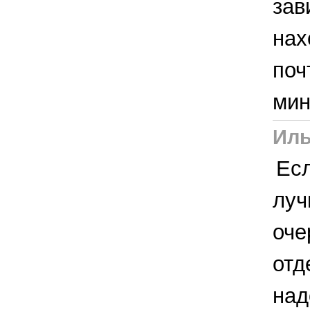
зав
нах
поч
мин
Ил
Есл
луч
оче
отд
над