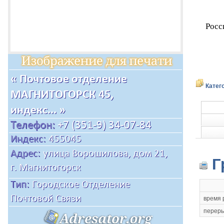
Росс
Катег
Г
время 
переры