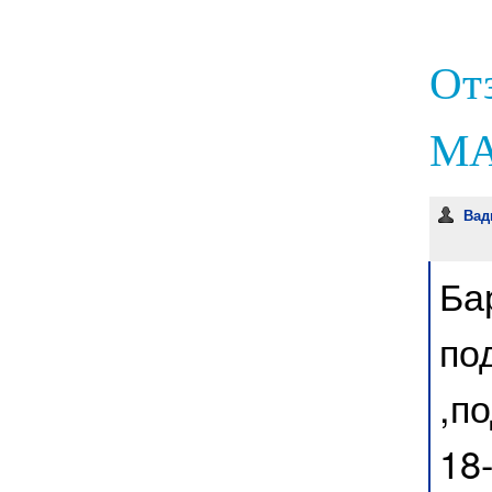
От
МА
Ва
Ба
по
,п
18