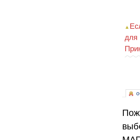
Ес
для
При
От
Пож
выб
МАГ