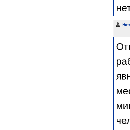
не
Нат
От
ра
яв
ме
ми
че