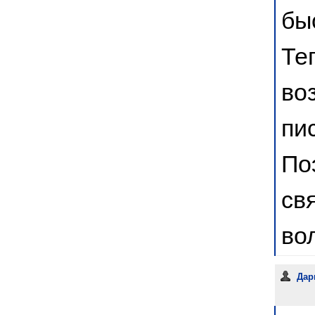
бы
Те
во
пи
По
св
во
Дар