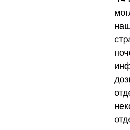
мог
наш
стр
поч
инф
доз
отд
нек
отд