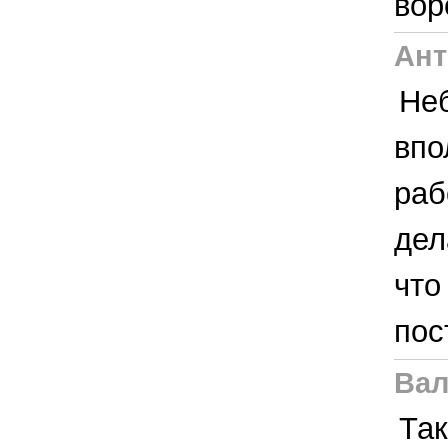
вор
Ант
Неб
впо
раб
дел
что
пос
Вал
Так