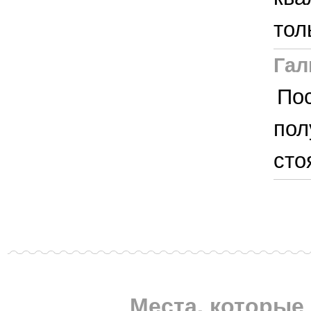
тол
Гал
Пос
пол
сто
Места, которые 