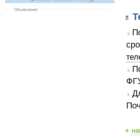
Объявления
Т
П
сро
тел
П
ФГУ
Д
Поч
+
на