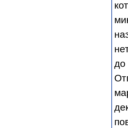
ко
ми
на
не
до
От
ма
де
по