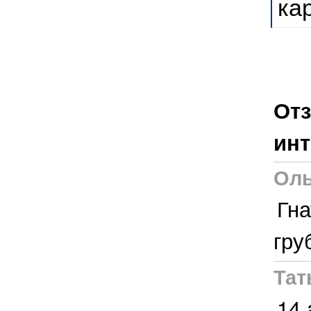
ка
Отз
инт
Оль
Гна
гру
Тат
14 