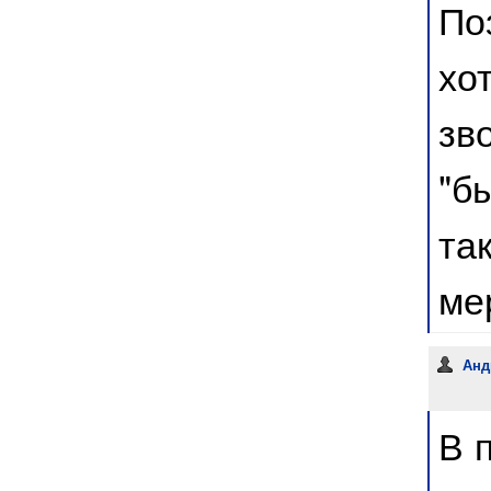
По
хо
зв
"б
та
мер
Анд
В 