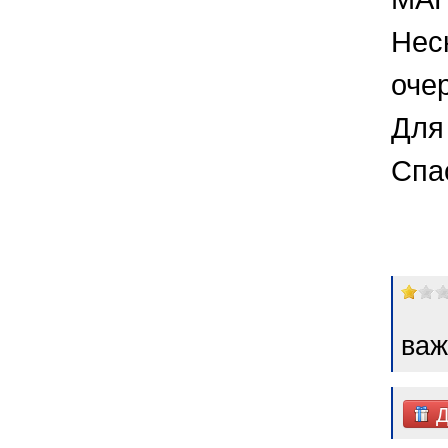
Нес
оче
Для 
Спа
важ
Д