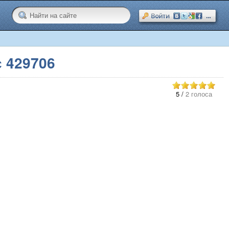
 429706
5
/
2 голоса