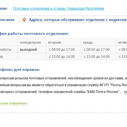
ории:
Почтовые отеделения и отзывы: Чувашская Республика
исание
Адреса, которые обслуживает отделение с индексом
фик работы почтового отделения:
понедельник
вторник
среда
четве
работы:
выходной
с 08:00 до 17:00
с 08:00 до 17:00
с 08:
в:
с 13:00 до 14:00
с 13:00 до 14:00
с 13:
ефоны для справок:
опросам розыска почтовых отправлений, несоблюдения сроков их доставки, 
любым вопросам вы можете обратиться в cправочную службу ФГУП "Почта Рос
 экспресс-отправлений: телефон cправочной службы "EMS Почта России"
...
п
больше информации.