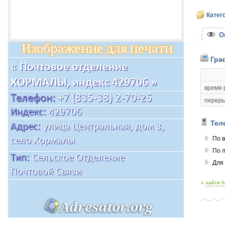
Катег
Оп
Гра
время 
переры
Тел
По в
По 
Для
+
найти 