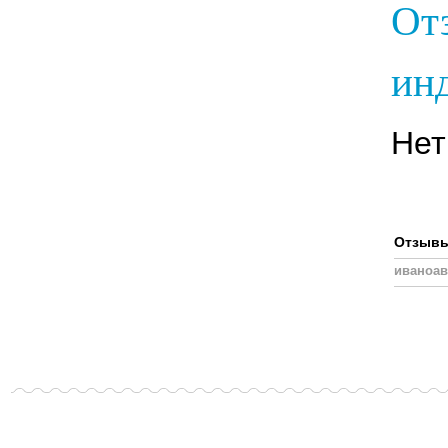
От
инд
Нет
Отзывы,
иваноав