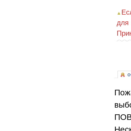
Ес
для
При
От
Пож
выб
ПОВ
Неск