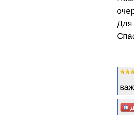
оче
Для 
Спа
важ
Д