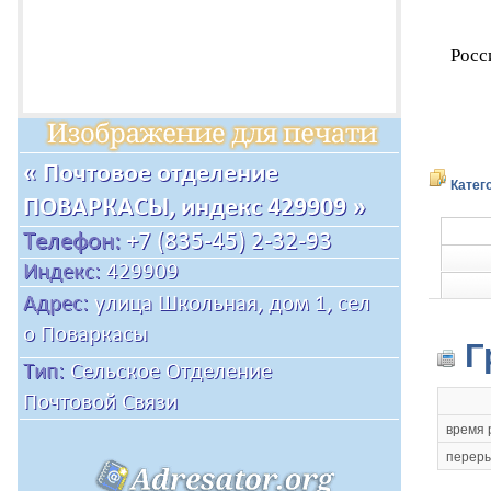
Росс
Катег
Г
время 
переры