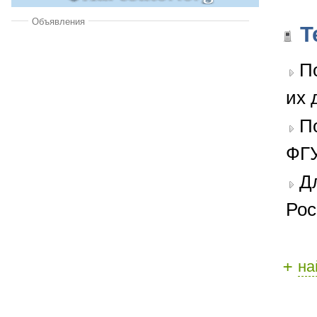
Объявления
Т
П
их 
П
ФГУ
Д
Рос
+
на