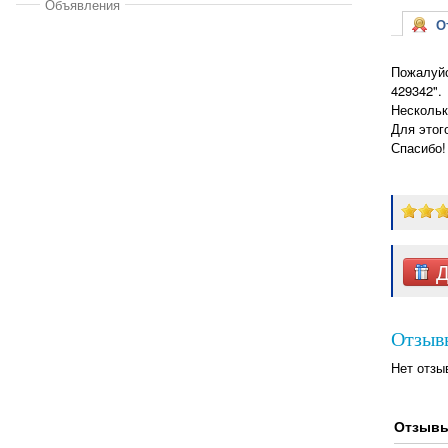
Объявления
От
Пожалуйс
429342".
Нескольк
Для этог
Спасибо!
Д
Отзыв
Нет отзы
Отзывы,