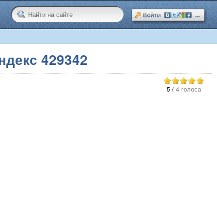
декс 429342
5
/
4 голоса