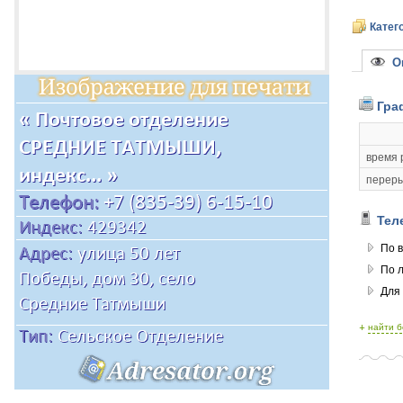
Катег
Оп
Гра
время 
переры
Тел
По в
По 
Для
+
найти 