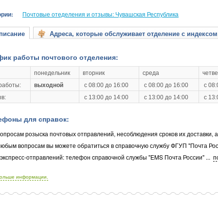
ории:
Почтовые отеделения и отзывы: Чувашская Республика
исание
Адреса, которые обслуживает отделение с индексом
фик работы почтового отделения:
понедельник
вторник
среда
четве
работы:
выходной
с 08:00 до 16:00
с 08:00 до 16:00
с 08:
в:
с 13:00 до 14:00
с 13:00 до 14:00
с 13:
ефоны для справок:
опросам розыска почтовых отправлений, несоблюдения сроков их доставки, 
любым вопросам вы можете обратиться в cправочную службу ФГУП "Почта Рос
 экспресс-отправлений: телефон cправочной службы "EMS Почта России"
...
п
больше информации.