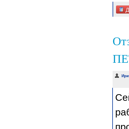
Д
От
ПЕ
Ири
Се
ра
пр