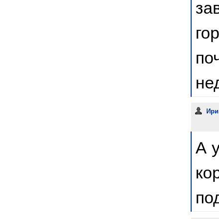
за
го
по
не
Ири
А 
ко
по