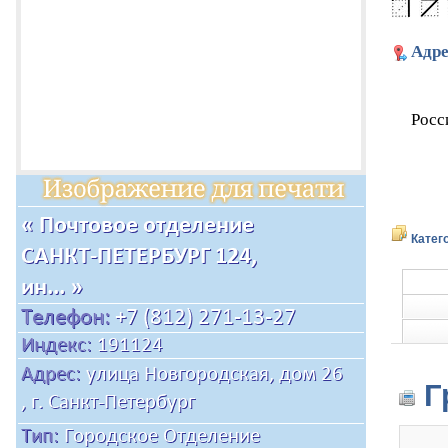
Адре
Росс
Катег
Г