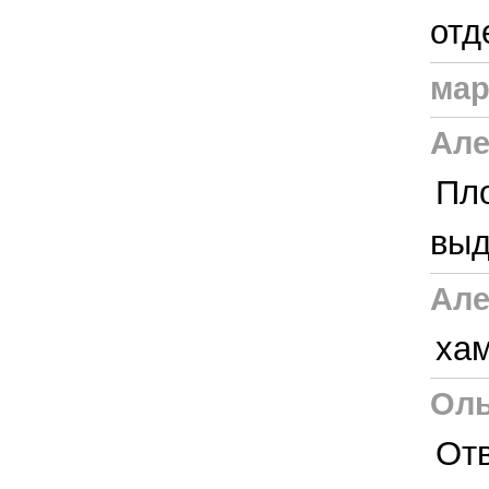
отд
мар
Але
Пло
выд
Але
хам
Оль
Отв