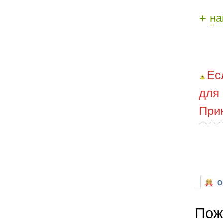
+
на
Ес
для
При
От
Пож