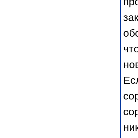
пр
за
об
чт
но
Ес
со
со
ни