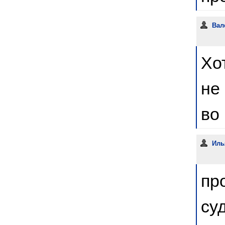
Вал
Хо
не
во
Ил
пр
су