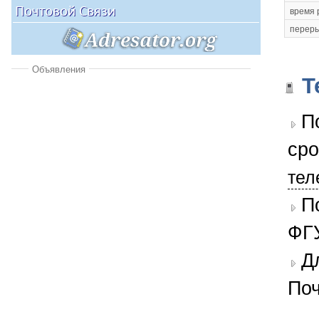
время 
переры
Объявления
Т
П
сро
тел
П
ФГУ
Д
Поч