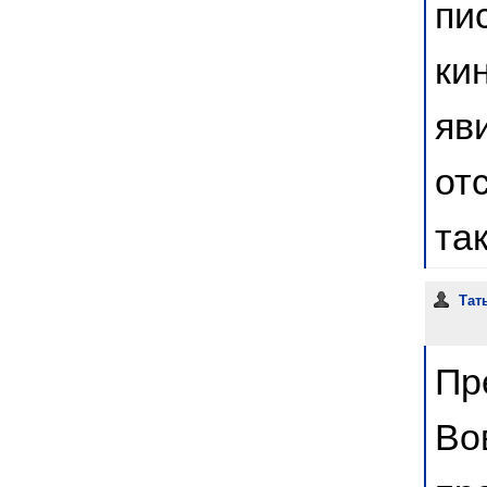
пи
ки
яв
от
та
Тат
Пр
Во