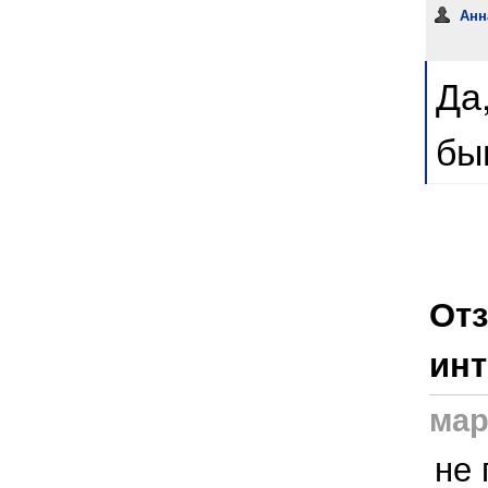
Ан
Да
бы
Отз
инт
мар
не 