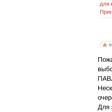
для 
Прин
От
Пожа
выбо
ПАВЛ
Неск
очер
Для 