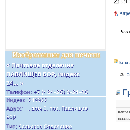
Адре
Росс
Катег
Оп
Г
время 
переры