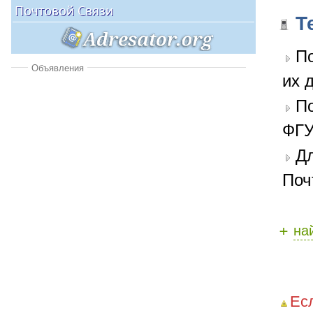
Т
По
Объявления
их 
П
ФГУ
Д
Поч
+
на
Ес