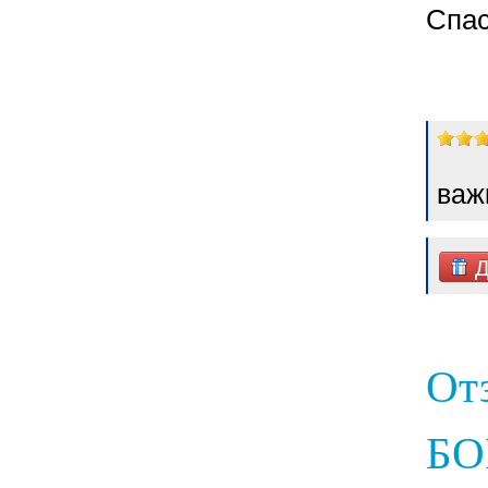
Спас
важ
Д
От
БОР