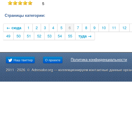
5
Страницы категории:
← сюда
1
2
3
4
5
6
7
8
9
10
11
12
49
50
51
52
53
54
55
туда →
Политика конфиденциальности
Наш твиттер
О проекте
2011 - 2026 © Adresator.org — коллекционируем контактные данные орга