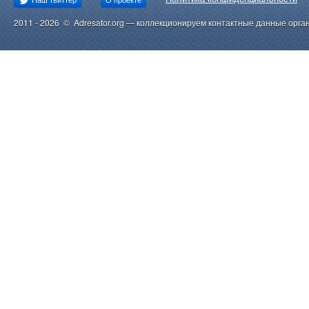
2011 - 2026 © Adresator.org — коллекционируем контактные данные орга