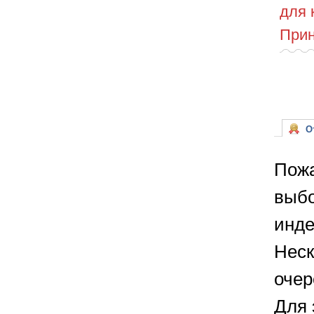
для 
Прин
От
Пожа
выбо
инде
Неск
очер
Для 