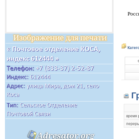
Росс
Катег
Г
время 
переры