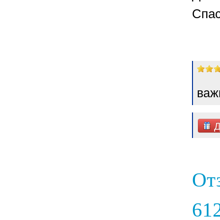
Спас
важ
Д
От
612