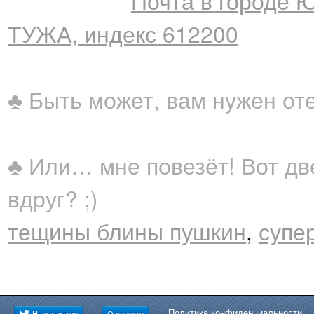
Почта в городе
ТУЖА, индекс 612200
♣ Быть может, вам нужен от
♣ Или… мне повезёт! Вот дв
вдруг? ;)
тещины блины пушкин
,
супер
Политика конфиденциальности
Наш твиттер
О проекте