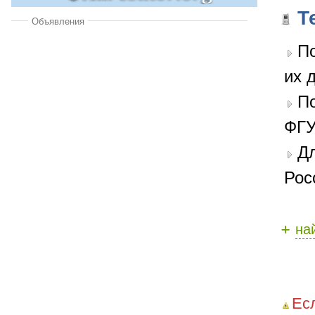
Т
Объявления
По
их 
П
ФГУ
Дл
Рос
+
на
Ес