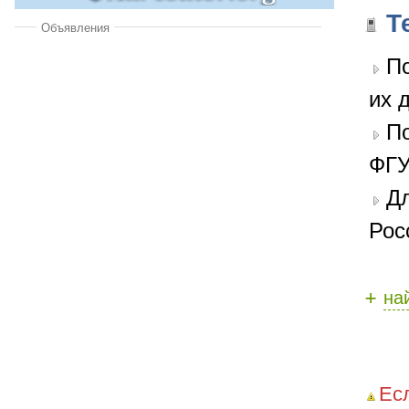
Т
Объявления
По
их 
П
ФГУ
Дл
Рос
+
на
Ес