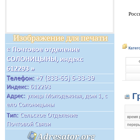
Росс
Катег
Г
время 
переры