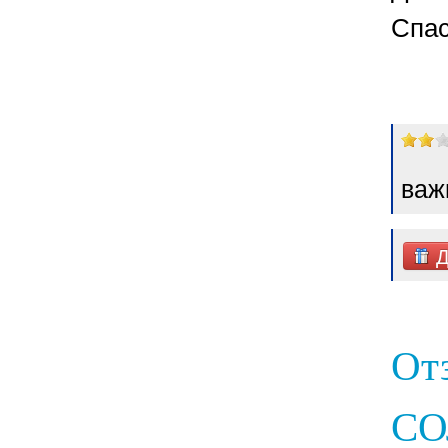
Спас
важ
Д
От
СО