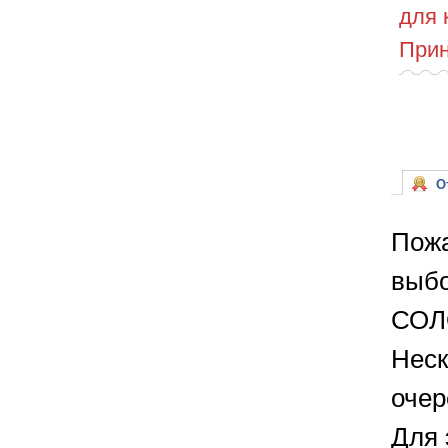
для 
Прин
От
Пожа
выбо
СОЛ
Неск
очер
Для 