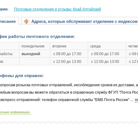
ории:
Почтовые отеделения и отзывы: Край Алтайский
исание
Адреса, которые обслуживает отделение с индексом
фик работы почтового отделения:
понедельник
вторник
среда
четве
работы:
выходной
с 09:00 до 17:00
с 09:00 до 17:00
с 09:
в:
с 12:00 до 13:00
с 12:00 до 13:00
с 12:
ефоны для справок:
опросам розыска почтовых отправлений, несоблюдения сроков их доставки, 
любым вопросам вы можете обратиться в cправочную службу ФГУП "Почта Рос
 экспресс-отправлений: телефон cправочной службы "EMS Почта России"
...
п
больше информации.