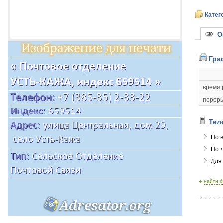
Катег
Оп
Гра
время 
переры
Тел
По в
По 
Для
+
найти 