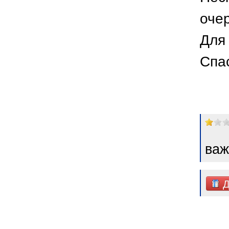
оче
Для 
Спа
важ
Д