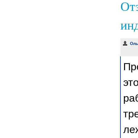
От
инд
Оль
Пр
эт
ра
тр
ле