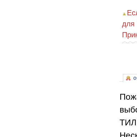
Ес
для
При
От
Пож
выб
ТИЛ
Неск