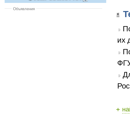
Объявления
Т
П
их 
П
ФГУ
Д
Рос
+
на