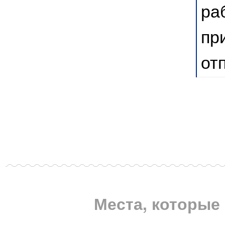
ра
пр
от
Места, которые 