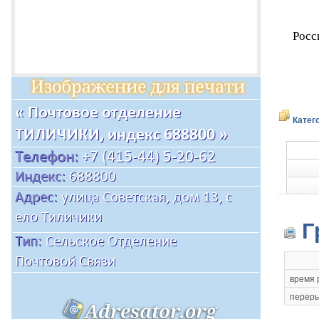
Росс
Катег
Г
время 
переры