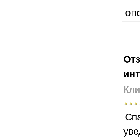
оп
Отз
инт
Кли
Сп
уве