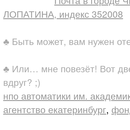
Почта в городе 
ЛОПАТИНА, индекс 352008
♣ Быть может, вам нужен от
♣ Или… мне повезёт! Вот дв
вдруг? ;)
нпо автоматики им. академи
агентство екатеринбург
,
фонд