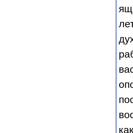
ящ
ле
ду
ра
ва
оп
пос
во
ка