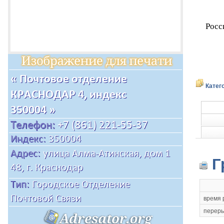
Росс
Катег
Г
время 
переры