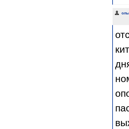
оль
от
ки
дн
но
оп
па
вы