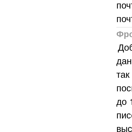
поч
поч
Фро
Доб
дан
так
пос
до 
пис
выс