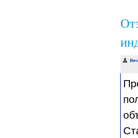
От
инд
Вяч
Пр
по
об
Ст