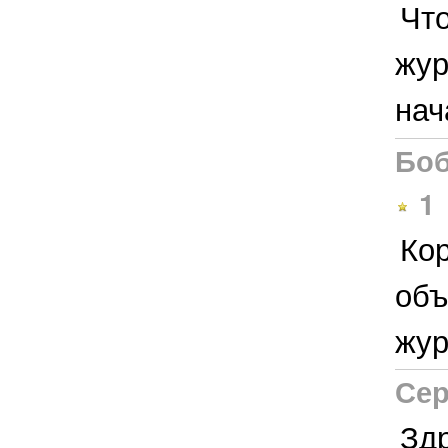
Чт
жур
нач
Боб
1
Ко
объ
жур
Сер
Зд