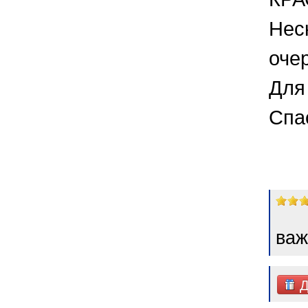
Нес
оче
Для 
Спа
важ
Д