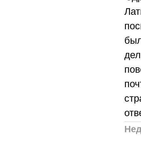
Лат
пос
был
дел
пов
поч
стр
отв
Нед