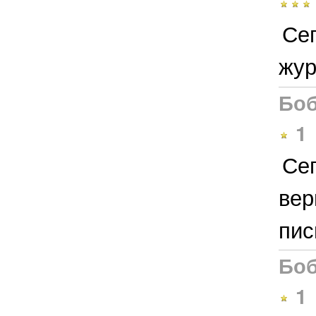
Сег
жур
Боб
1
Сег
вер
пис
Боб
1