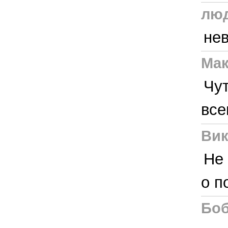
лю
не
Ма
Чут
все
Вик
Не
о п
Боб