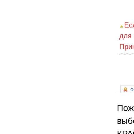
Ес
для
При
От
Пож
выб
КРА