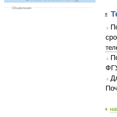
Объявления
Т
П
сро
тел
П
ФГУ
Д
Поч
+
на