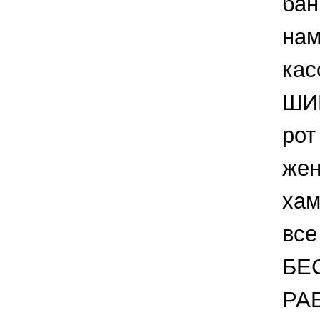
бан
нам
кас
ШИШ
рот
жен
хам
все
БЕ
РА