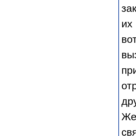
за
их
во
вы
пр
от
др
Же
св