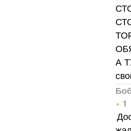
СТ
СТ
ТО
ОБ
А 
сво
Боб
1
Дос
жал