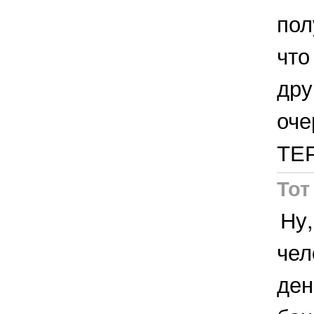
пол
что
дру
оче
ТЕР
Тот
Ну,
чел
ден