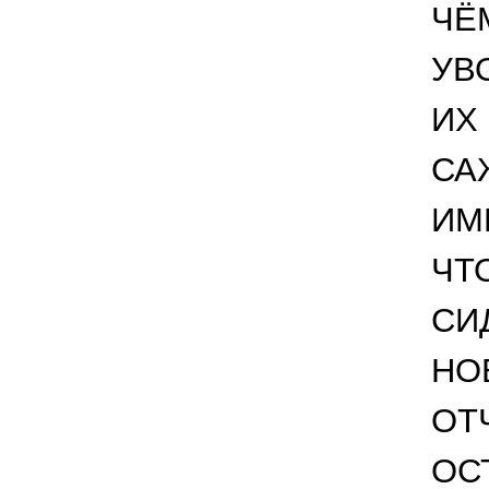
ЧЁ
УВ
ИХ
СА
ИМ
ЧТ
СИ
НО
ОТ
ОС