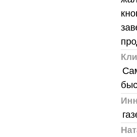
кно
зав
про
Кли
Са
быс
Инн
газ
Нат