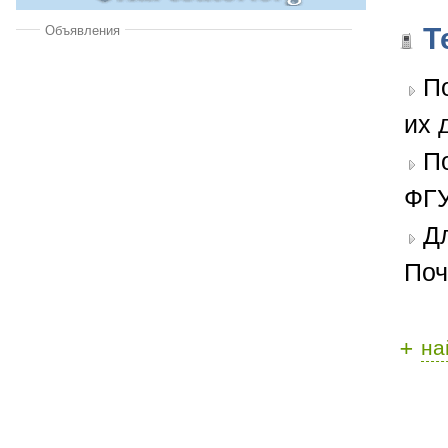
Т
Объявления
П
их 
П
ФГУ
Д
Поч
+
на