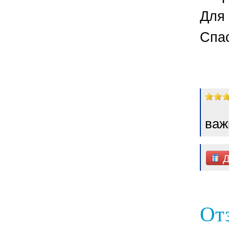
Для 
Спа
важ
Д
От