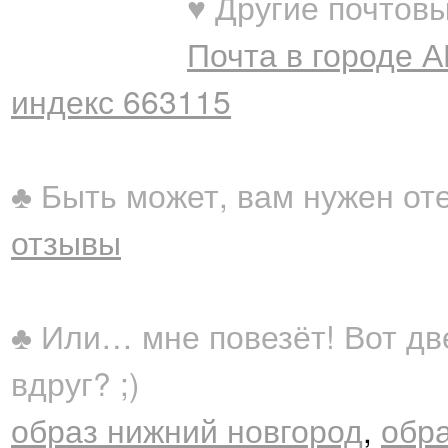
♥ Другие почтовы
Почта в городе 
индекс 663115
♣ Быть может, вам нужен от
отзывы
♣ Или… мне повезёт! Вот дв
вдруг? ;)
образ нижний новгород
,
обр