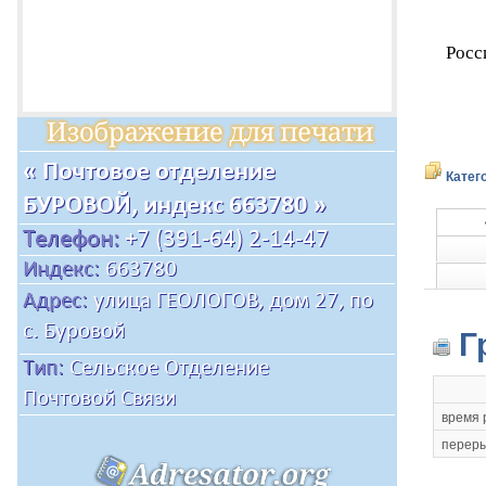
Росс
Катег
Г
время 
переры