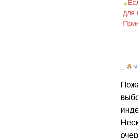
Ес
для 
Прин
От
Пожа
выб
инде
Неск
очер