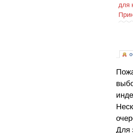
для 
Прин
От
Пожа
выбо
инде
Неск
очер
Для 