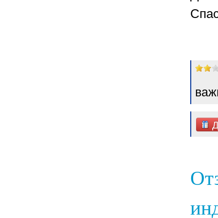
Спас
важ
Д
От
инд