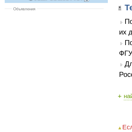
Т
Объявления
По
их 
П
ФГУ
Дл
Рос
+
на
Ес