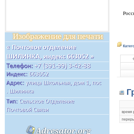
Росс
Катег
Г
время 
переры