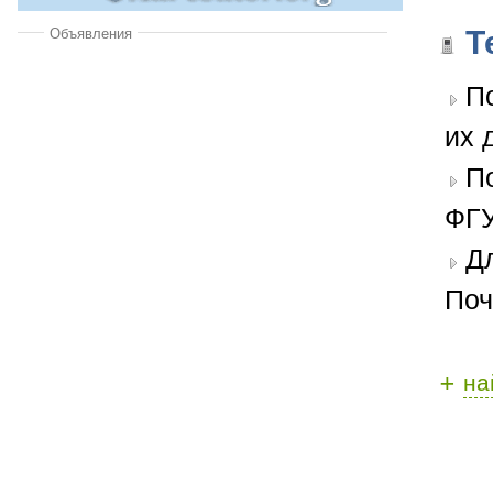
Т
Объявления
П
их 
П
ФГУ
Д
Поч
+
на