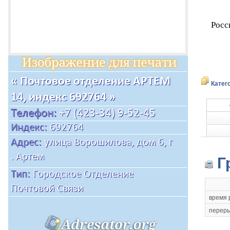
Росс
Катег
Г
время 
переры