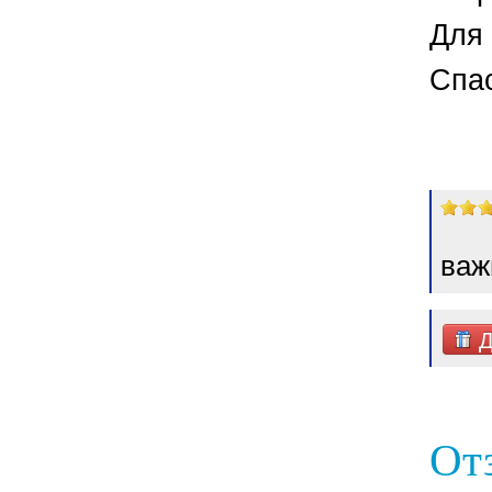
Для 
Спа
важ
Д
От