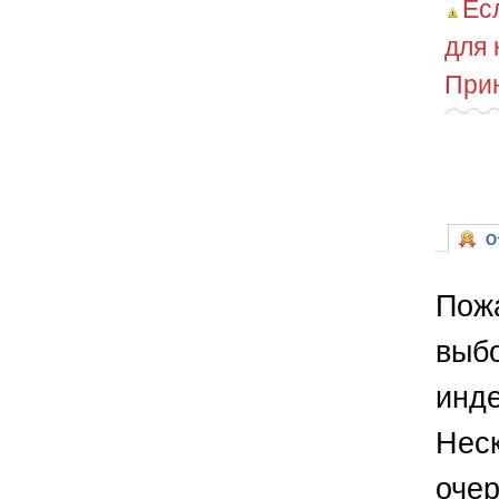
Ес
для 
Прин
От
Пожа
выбо
инде
Неск
очер