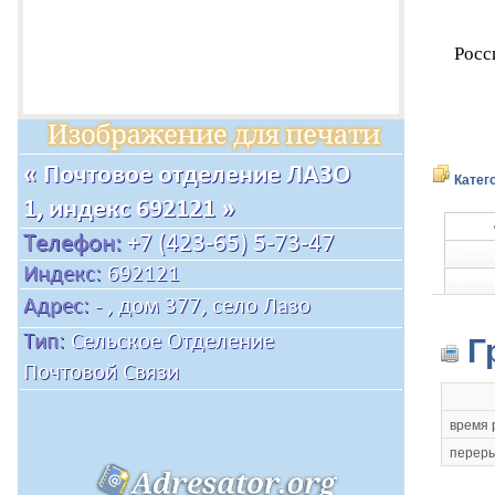
Росс
Катег
Г
время 
переры