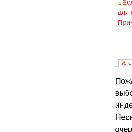
Ес
для 
Прин
От
Пожа
выбо
инде
Неск
очер