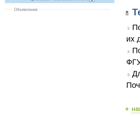
Т
Объявления
П
их 
П
ФГУ
Д
Поч
+
на