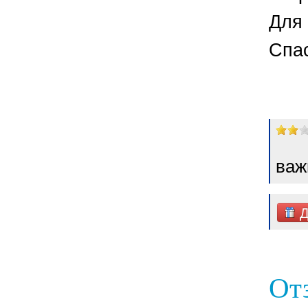
Для 
Спа
важ
Д
От