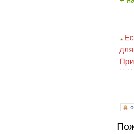
Ес
для
При
От
Пож