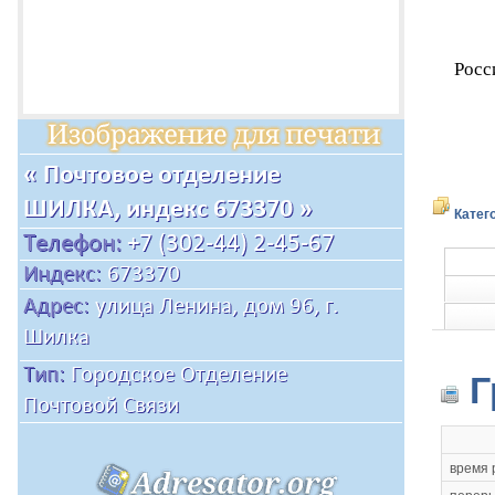
Росс
Катег
Г
время 