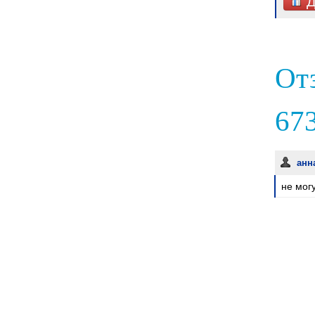
Д
От
673
ан
не мог