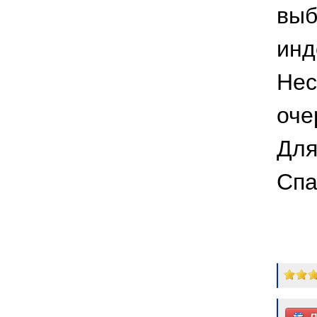
выб
инд
Нес
оче
Для
Спа