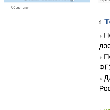
переры
Объявления
Т
П
дос
П
ФГ
Д
Ро
+
н