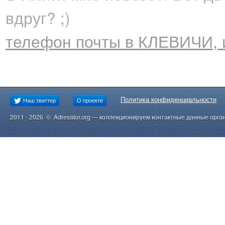
вдруг? ;)
телефон почты в КЛЕВИЧИ, 
Политика конфиденциальности
Наш твиттер
О проекте
2011 - 2026 © Adresator.org — коллекционируем контактные данные орга