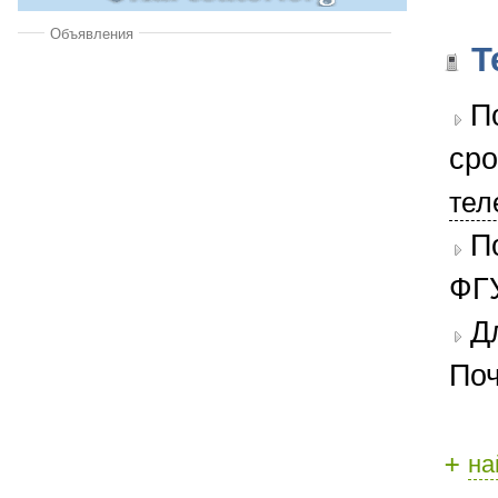
Объявления
Т
П
сро
тел
П
ФГУ
Д
Поч
+
на