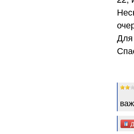
Нес
оче
Для 
Спа
важ
Д