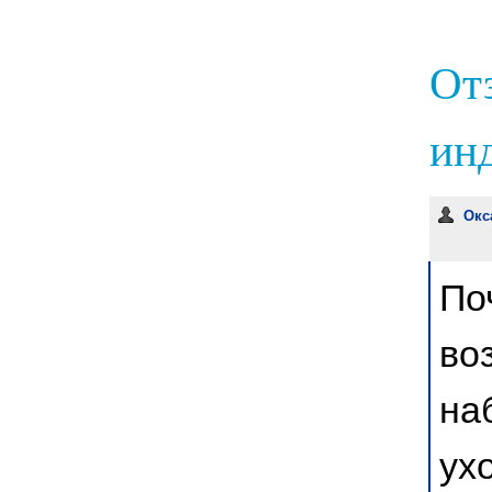
От
инд
Окс
По
во
на
ух