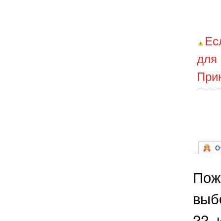
Ес
для
При
От
Пож
выб
22, 