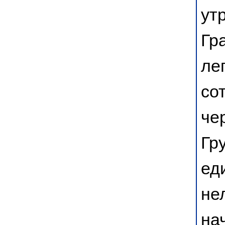
ут
Гр
ле
со
че
Гр
ед
не
на