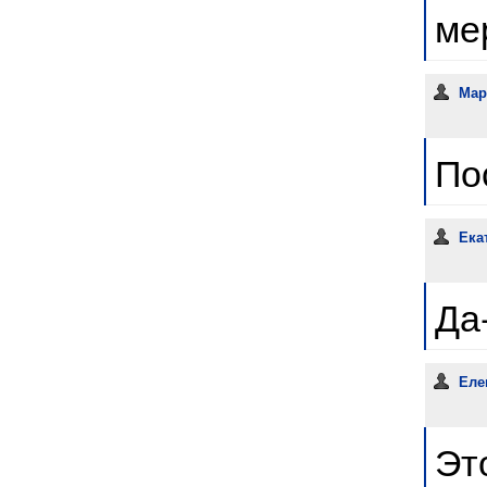
ме
Ма
По
Ека
Да
Еле
Эт