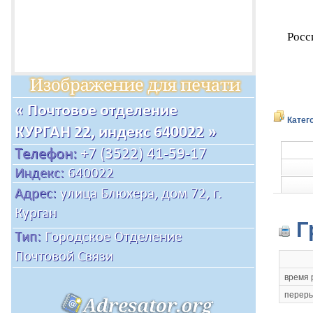
Росс
Катег
Г
время 
переры