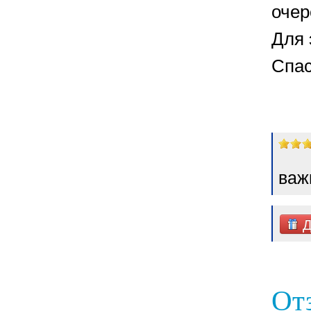
очер
Для 
Спас
важ
Д
От