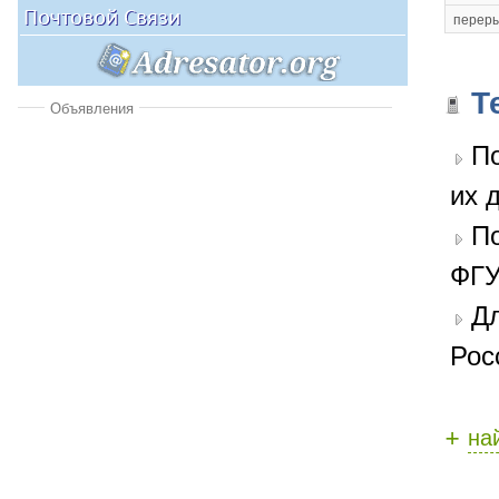
переры
Т
Объявления
По
их 
П
ФГУ
Дл
Рос
+
на