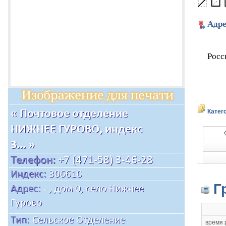
Адре
Росс
Катег
Г
время 