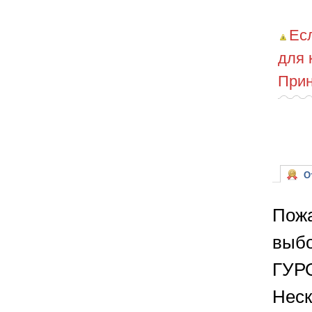
Ес
для 
Прин
От
Пожа
выбо
ГУРО
Неск