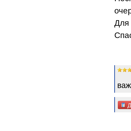
оче
Для 
Спа
важ
Д