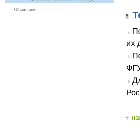
Объявления
Т
П
их 
П
ФГУ
Д
Рос
+
на