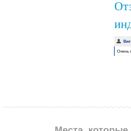
От
инд
Вик
Очень 
Места, которые 