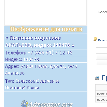
Росс
Катег
Г
время 
переры