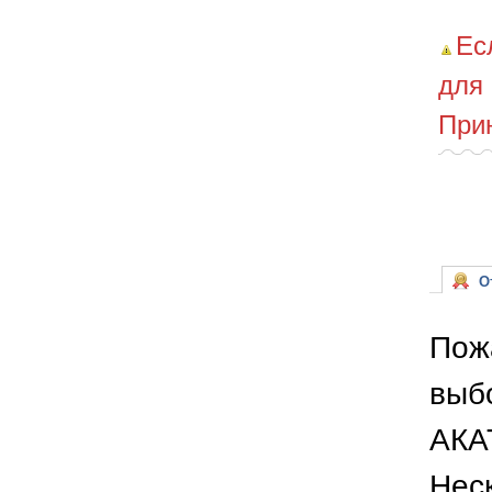
Ес
для
При
От
Пож
выб
АКА
Неск