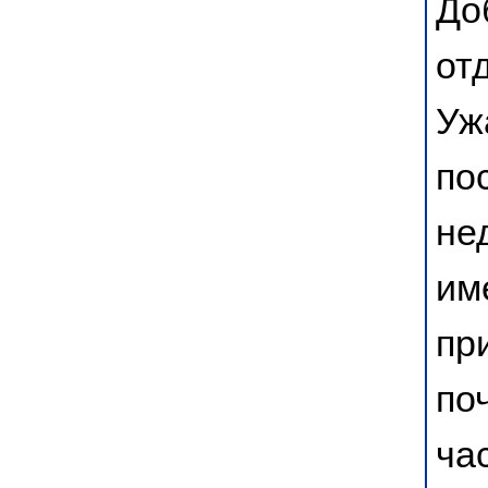
До
от
Уж
по
не
им
пр
по
ча