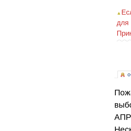
Ес
для
При
От
Пож
выб
АПР
Неск