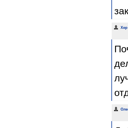
за
Хе
По
де
лу
от
Оле