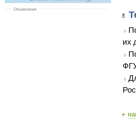
Объявления
Т
П
их 
П
ФГУ
Д
Рос
+
на