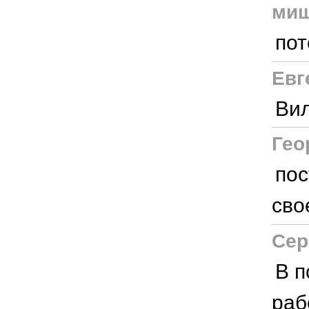
ми
пот
Евг
Вил
Гео
пос
сво
Сер
В п
раб