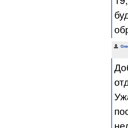
бу
об
Оле
До
от
Уж
по
не