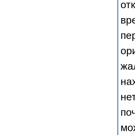
от
вр
пе
ор
жа
на
не
по
мо