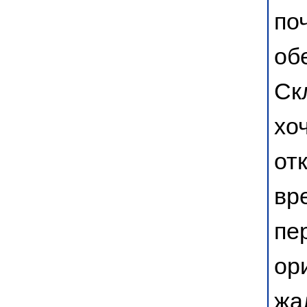
по
об
Ск
хо
от
вр
пе
ор
жа