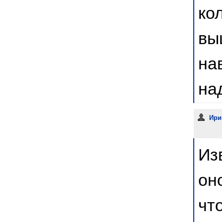
ко
вы
на
на
Ири
Из
он
чт