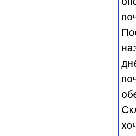
оп
по
По
на
дн
по
об
Ск
хо