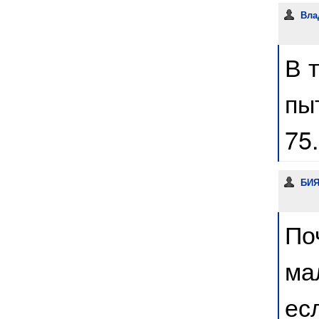
Вла
В т
пы
75
БИ
По
ма
ес