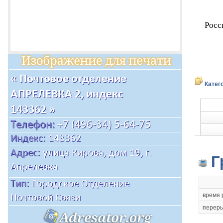
Росс
Катег
Г
время 
переры