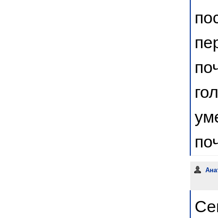
по
пе
по
го
ум
по
Ана
Се