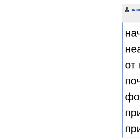
еле
на
не
от
по
фо
пр
пр