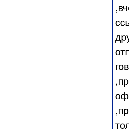
,в
сс
др
от
го
,п
оф
,п
то