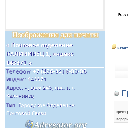
Росс
Катег
Г
время 
переры