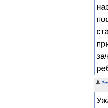
на
по
ст
пр
за
ре
Оль
Уж