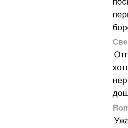
пос
пер
бор
Све
Отп
хот
нер
дош
Rom
Ужа