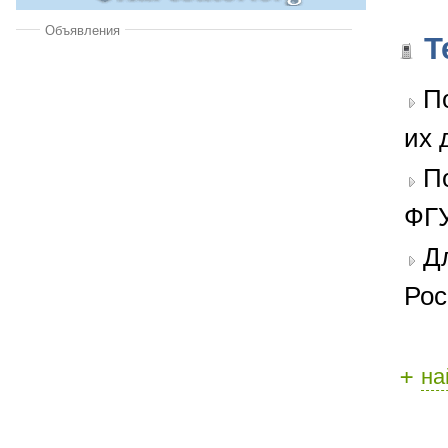
Объявления
Т
П
их 
П
ФГУ
Д
Рос
+
на