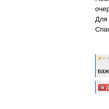
оче
Для 
Спа
важ
Д