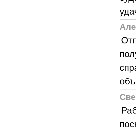
уда
Але
Отп
пол
спр
объ
Све
Раб
пос