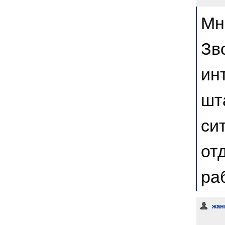
Мн
Зв
ин
шт
си
от
ра
жан