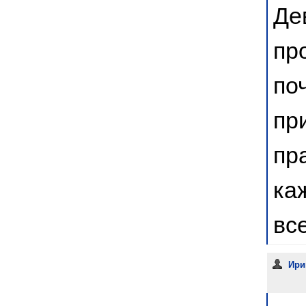
Де
пр
по
пр
пр
ка
вс
Ири