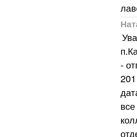
лав
Нат
Ува
п.К
- о
201
дат
все
кол
отд