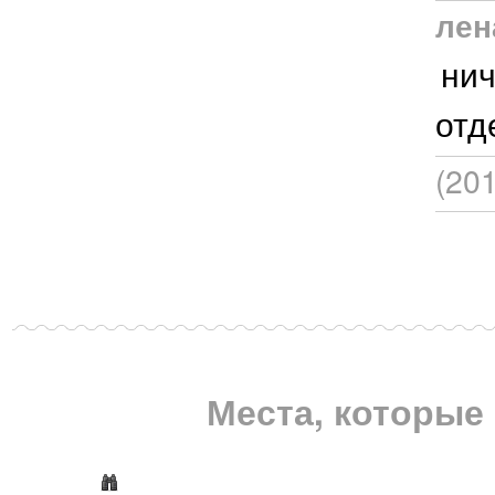
лен
нич
отд
(20
Места, которые 