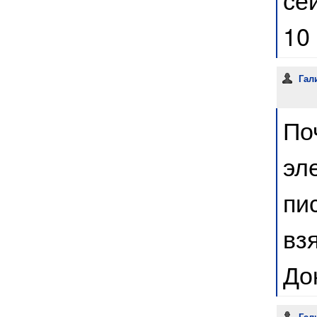
10
Гал
По
эл
пи
вз
До
Гал