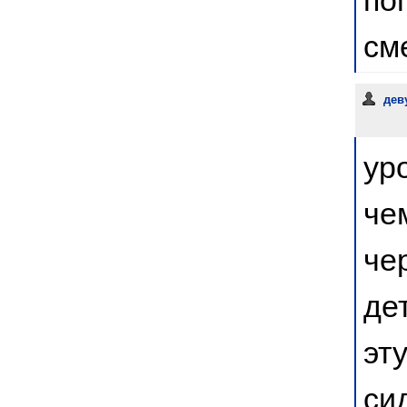
см
деву
ур
че
че
де
эт
сид