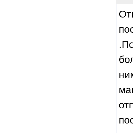
От
по
.П
бо
ни
ма
от
по