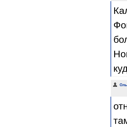
Ка
Фо
бо
Но
ку
Оль
от
та