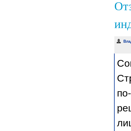
От
инд
Вла
Со
Ст
по
ре
ли