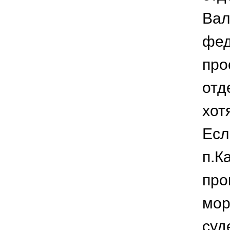
Вал
фед
про
отд
хот
Есл
п.К
про
мор
суд