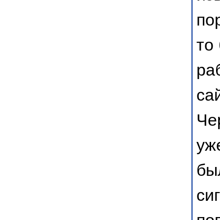
по
то
ра
са
Че
уж
бы
си
по