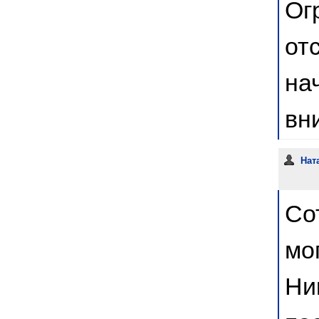
Ог
от
на
вн
Нат
Со
мо
Ни