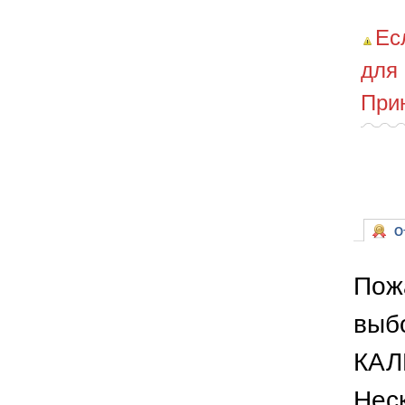
Ес
для
При
От
Пож
выб
КАЛ
Неск