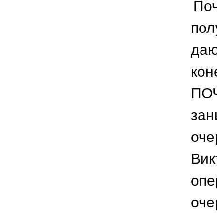
Поч
пол
даю
кон
ПОЧ
зан
оче
Вик
опе
оче