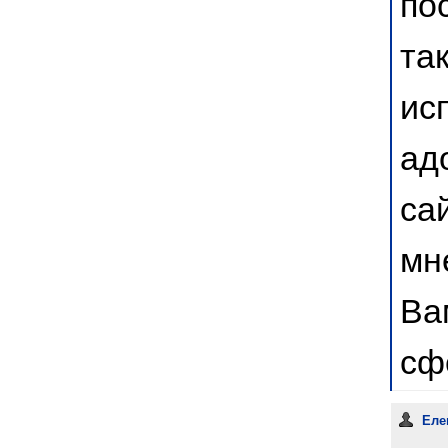
по
та
ис
ад
са
мн
Ва
сф
Еле