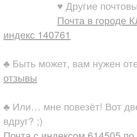
♥ Другие почтовы
Почта в городе 
индекс 140761
♣ Быть может, вам нужен от
отзывы
♣ Или… мне повезёт! Вот дв
вдруг? ;)
Почта c индексом 614505 по 