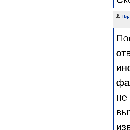
Пар
По
от
ин
фа
не
вы
из