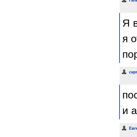
Я 
я 
по
сер
по
и 
Евг