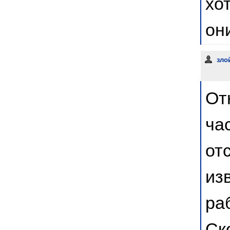
хо
он
зло
От
ча
от
из
ра
Ск