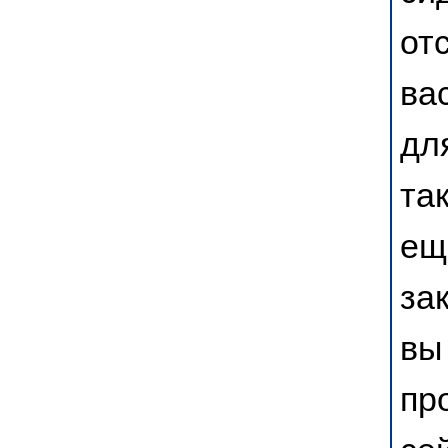
от
ва
дл
та
ещ
за
вы
пр
се