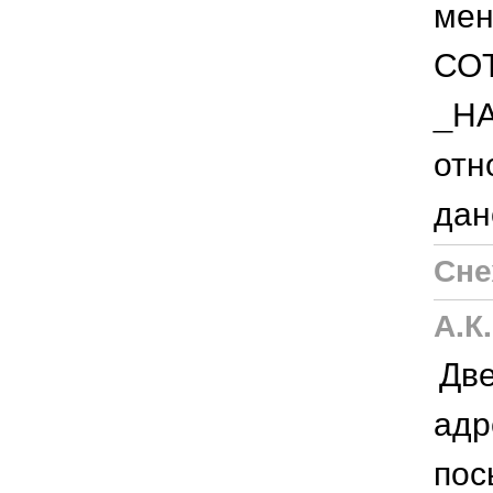
мен
СО
_НА
отн
дан
Сне
А.К.
Две
адр
пос