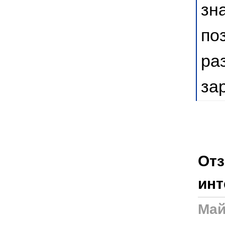
зн
по
ра
за
Отз
инт
Май