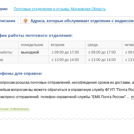
ории:
Почтовые отеделения и отзывы: Московская Область
исание
Адреса, которые обслуживает отделение с индексом
фик работы почтового отделения:
понедельник
вторник
среда
четве
работы:
выходной
с 09:00 до 17:00
с 09:00 до 17:00
с 09:
в:
с 13:00 до 14:00
с 13:00 до 14:00
с 13:
ефоны для справок:
опросам розыска почтовых отправлений, несоблюдения сроков их доставки, 
любым вопросам вы можете обратиться в cправочную службу ФГУП "Почта Рос
 экспресс-отправлений: телефон cправочной службы "EMS Почта России"
...
п
больше информации.