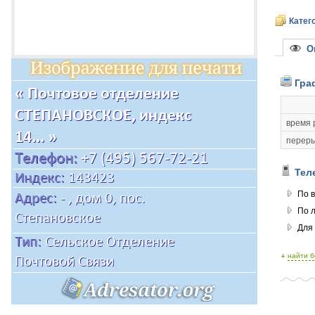
Катег
Оп
Гра
время 
переры
Тел
По в
По 
Для
+
найти 