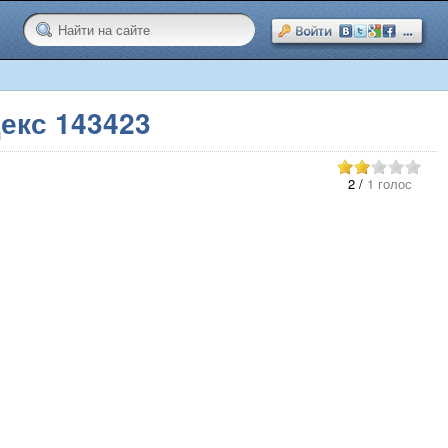
екс 143423
2
/
1 голос