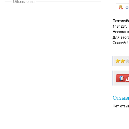
Объявления
От
Пожалуйс
143423".
Нескольк
Для этог
Спасибо!
Д
Отзыв
Нет отзы