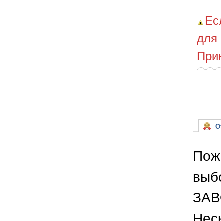
Ес
для
При
От
Пож
выб
ЗАВ
Неск