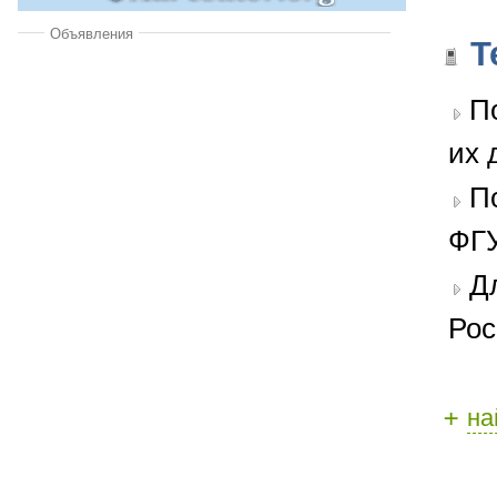
Объявления
Т
П
их 
П
ФГУ
Д
Рос
+
на