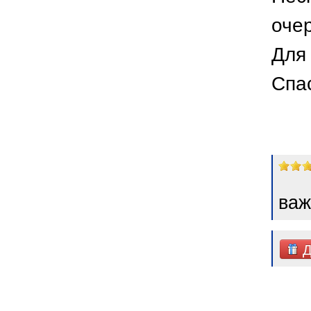
оче
Для 
Спа
важ
Д