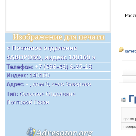
Росс
Катег
Г
время 
переры