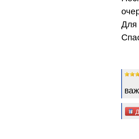
оче
Для 
Спа
важ
Д