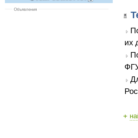
Объявления
Т
П
их 
П
ФГУ
Д
Рос
+
на