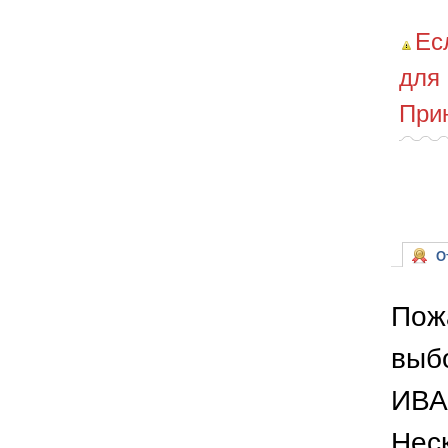
Ес
для
При
От
Пож
выб
ИВА
Неск