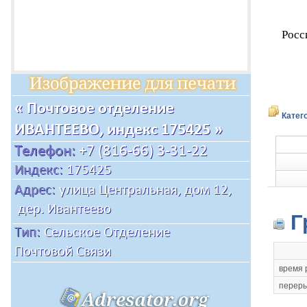
Росс
Катег
Г
время 
переры