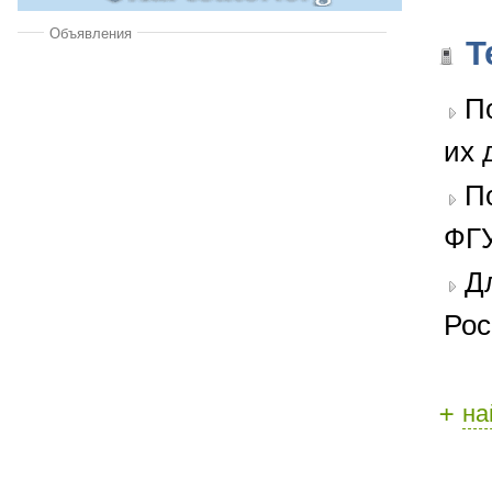
Объявления
Т
П
их 
П
ФГУ
Д
Рос
+
на