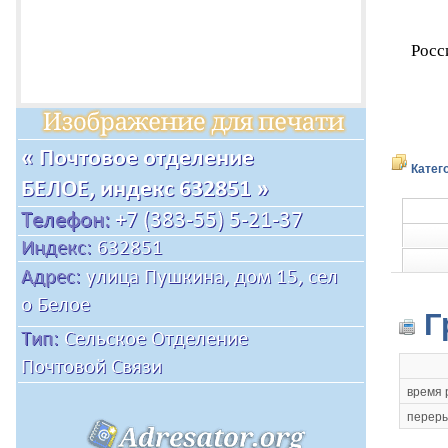
Росс
Катег
Г
время 
переры