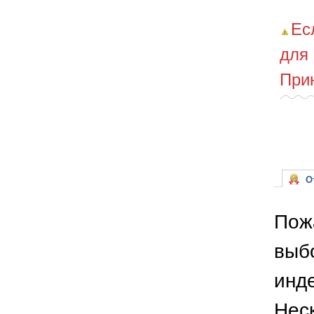
Ес
для
При
От
Пож
выб
инде
Неск