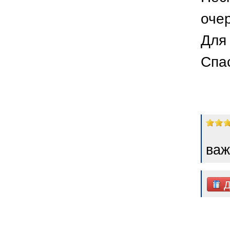
оче
Для 
Спа
важ
Д