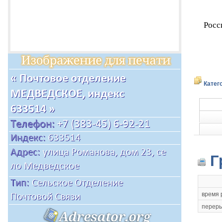
Росс
Катег
Г
время 
переры