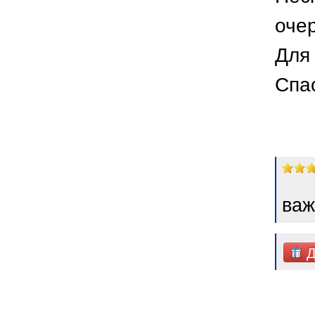
оче
Для 
Спа
важ
Д