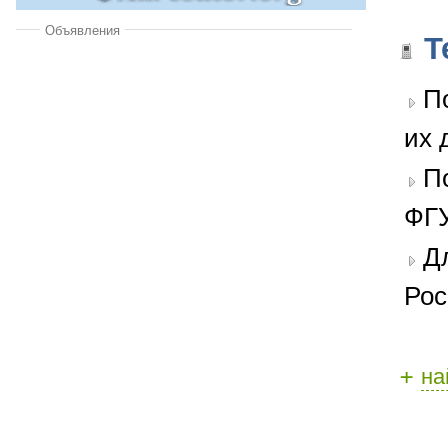
Объявления
Т
П
их 
П
ФГУ
Д
Рос
+
на