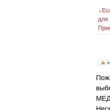
Ес
для
При
От
Пож
выб
МЕД
Неск