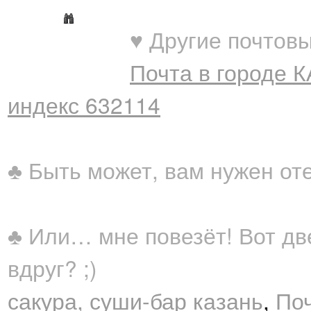
♥ Другие почтовы
Почта в городе 
индекс 632114
♣ Быть может, вам нужен от
♣ Или… мне повезёт! Вот дв
вдруг? ;)
сакура, суши-бар казань
,
Поч