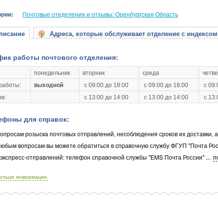
ории:
Почтовые отеделения и отзывы: Оренбургская Область
исание
Адреса, которые обслуживает отделение с индексом
фик работы почтового отделения:
понедельник
вторник
среда
четве
работы:
выходной
с 09:00 до 18:00
с 09:00 до 18:00
с 09:
в:
с 13:00 до 14:00
с 13:00 до 14:00
с 13:
ефоны для справок:
опросам розыска почтовых отправлений, несоблюдения сроков их доставки, 
любым вопросам вы можете обратиться в cправочную службу ФГУП "Почта Рос
 экспресс-отправлений: телефон cправочной службы "EMS Почта России"
...
п
больше информации.