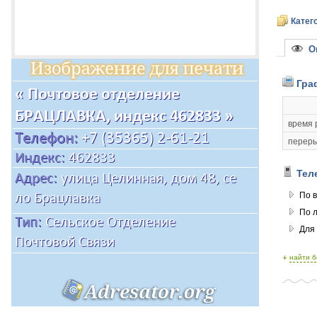
Катег
Оп
Гра
время 
переры
Тел
По в
По 
Для
+
найти 