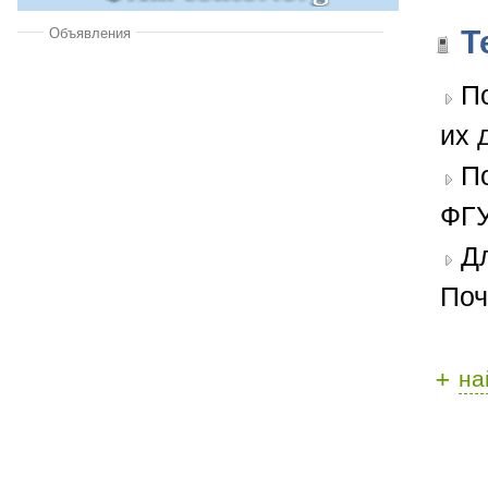
Т
Объявления
П
их 
П
ФГУ
Д
Поч
+
на