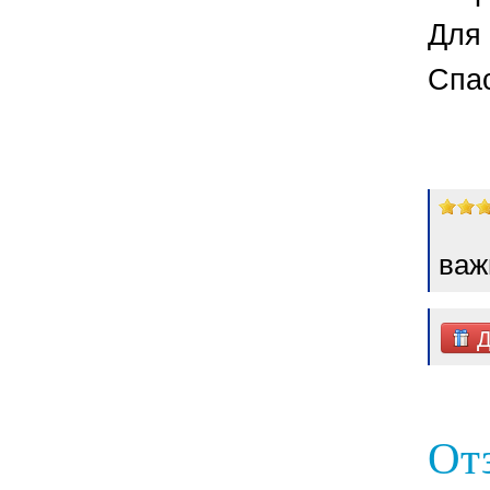
Для 
Спа
важ
Д
От