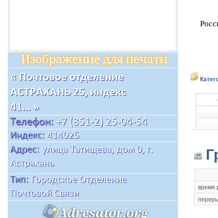
Росс
Катег
Г
время 
переры