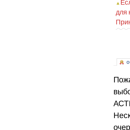
Ес
для 
Прин
От
Пожа
выбо
АСТ
Неск
очер