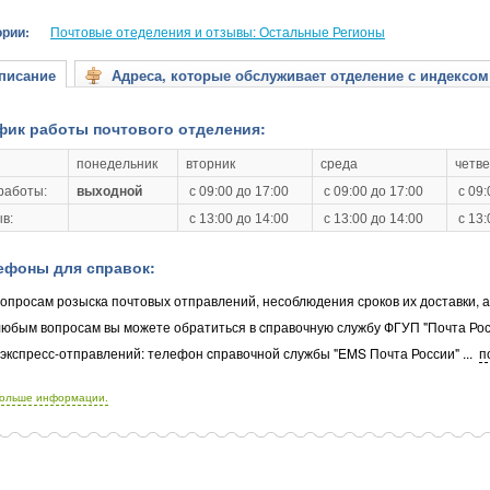
ории:
Почтовые отеделения и отзывы: Остальные Регионы
исание
Адреса, которые обслуживает отделение с индексом
фик работы почтового отделения:
понедельник
вторник
среда
четве
работы:
выходной
с 09:00 до 17:00
с 09:00 до 17:00
с 09:
в:
с 13:00 до 14:00
с 13:00 до 14:00
с 13:
ефоны для справок:
опросам розыска почтовых отправлений, несоблюдения сроков их доставки, 
любым вопросам вы можете обратиться в cправочную службу ФГУП "Почта Рос
 экспресс-отправлений: телефон cправочной службы "EMS Почта России"
...
п
больше информации.