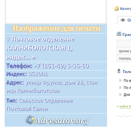
Катег
Оп
Гра
время 
переры
Тел
По в
По 
Для
+
найти 