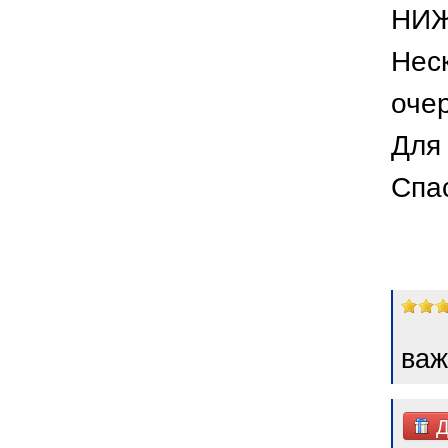
НИЖ
Неск
оче
Для 
Спа
важ
Д