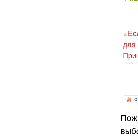
Ес
для
При
От
Пож
выб