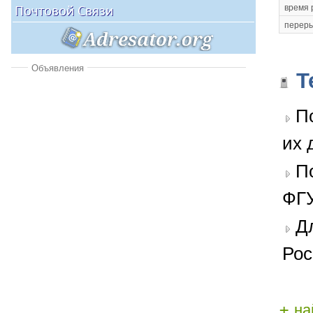
время 
переры
Объявления
Т
П
их 
П
ФГУ
Д
Рос
+
на