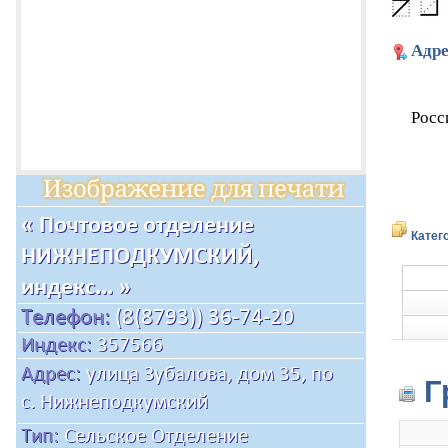
Адре
Росс
Катег
Г