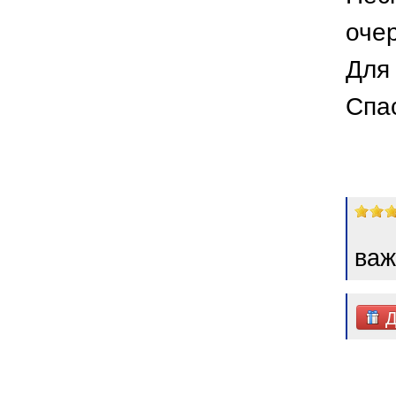
оче
Для 
Спа
важ
Д