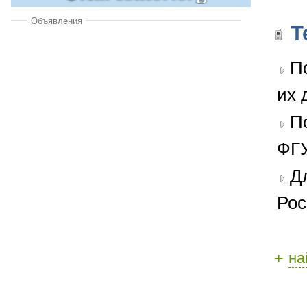
Объявления
Т
П
их 
П
ФГУ
Д
Рос
+
на