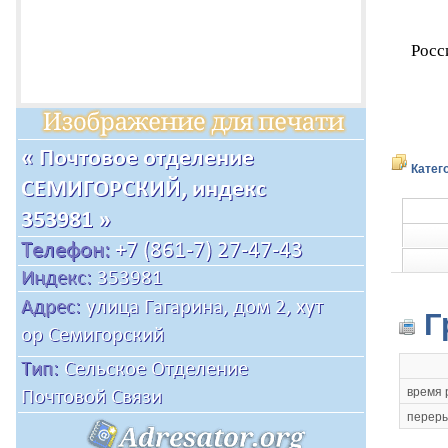
Росс
Катег
Г
время 
переры