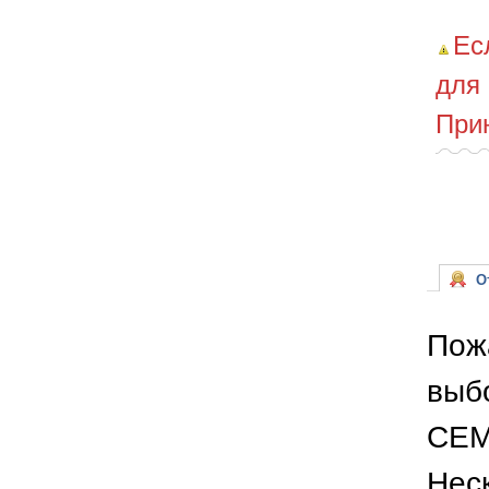
Ес
для
При
От
Пож
выб
СЕМ
Неск