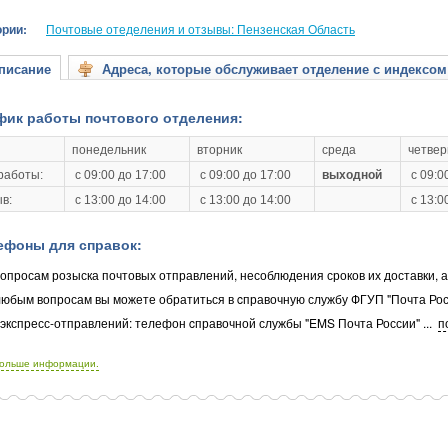
ории:
Почтовые отеделения и отзывы: Пензенская Область
исание
Адреса, которые обслуживает отделение с индексом
фик работы почтового отделения:
понедельник
вторник
среда
четвер
работы:
с 09:00 до 17:00
с 09:00 до 17:00
выходной
с 09:0
в:
с 13:00 до 14:00
с 13:00 до 14:00
с 13:0
ефоны для справок:
опросам розыска почтовых отправлений, несоблюдения сроков их доставки, 
любым вопросам вы можете обратиться в cправочную службу ФГУП "Почта Рос
 экспресс-отправлений: телефон cправочной службы "EMS Почта России"
...
п
больше информации.