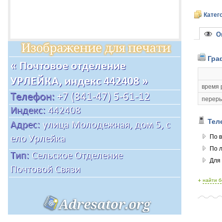
Катег
Оп
Гра
время 
переры
Тел
По в
По 
Для
+
найти 