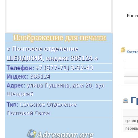
Росс
Катег
Г
время 
переры