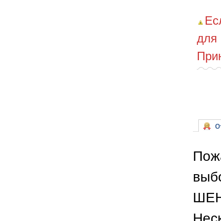
Ес
для
При
От
Пож
выб
ШЕН
Неск