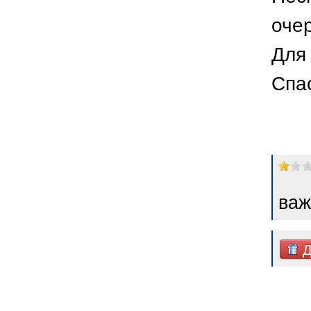
оче
Для 
Спа
важ
Д