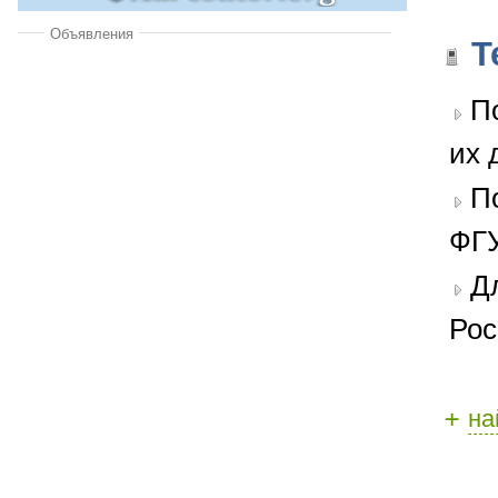
Объявления
Т
П
их 
П
ФГУ
Д
Рос
+
на