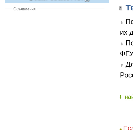
Т
Объявления
По
их 
П
ФГУ
Дл
Рос
+
на
Ес