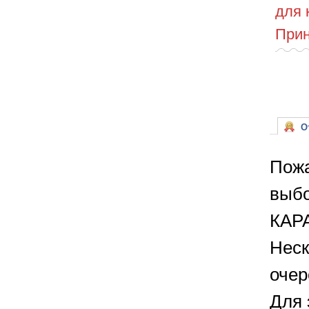
для 
Прин
От
Пожа
выбо
КАРА
Неск
очер
Для 