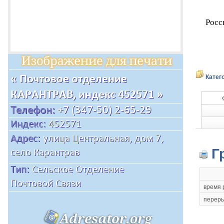
Росс
Катег
Г
время 
переры