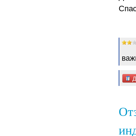
Спас
важ
Д
От
инд