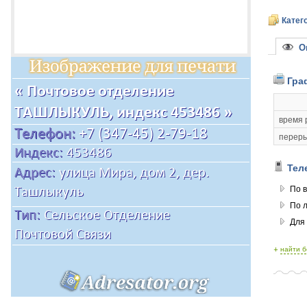
Катег
Оп
Гра
время 
переры
Тел
По в
По 
Для
+
найти 