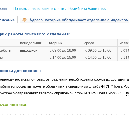
ории:
Почтовые отеделения и отзывы: Республика Башкортостан
исание
Адреса, которые обслуживает отделение с индексом
фик работы почтового отделения:
понедельник
вторник
среда
четве
работы:
выходной
с 09:00 до 18:00
с 09:00 до 18:00
с 09:
в:
с 14:00 до 15:00
с 14:00 до 15:00
с 14:
ефоны для справок:
опросам розыска почтовых отправлений, несоблюдения сроков их доставки, 
любым вопросам вы можете обратиться в cправочную службу ФГУП "Почта Рос
 экспресс-отправлений: телефон cправочной службы "EMS Почта России"
...
п
больше информации.