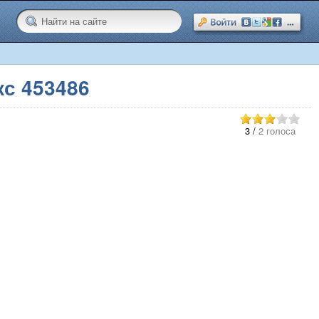
с 453486
3
/
2 голоса