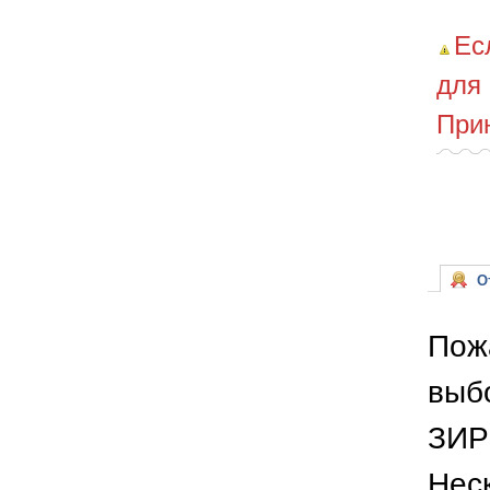
Ес
для
При
От
Пож
выб
ЗИР
Неск