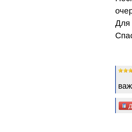
оче
Для 
Спа
важ
Д