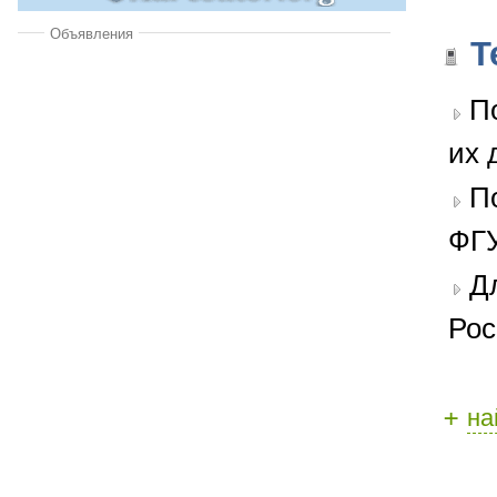
Объявления
Т
П
их 
П
ФГУ
Д
Рос
+
на