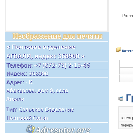
Росс
Катег
Г
время 
переры