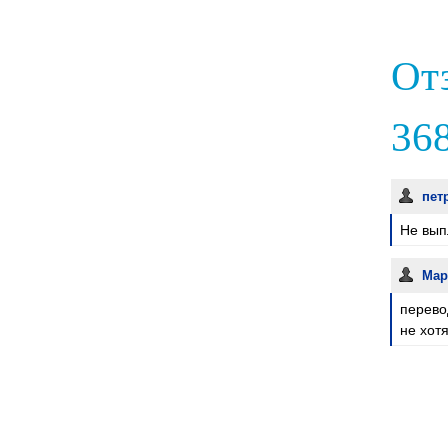
От
368
пет
Не вып
Ма
перево
не хот