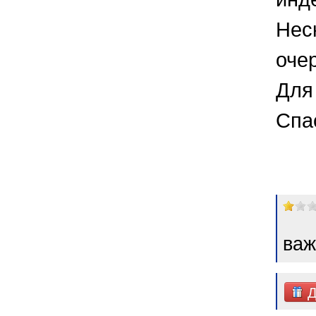
Нес
оче
Для 
Спа
важ
Д