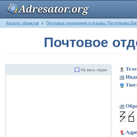
Каталог объектов
>
Почтовые отеделения и отзывы: Республика Даг
Почтовое отд
Теле
На весь экран
Инде
Тип:
Обра
Адре