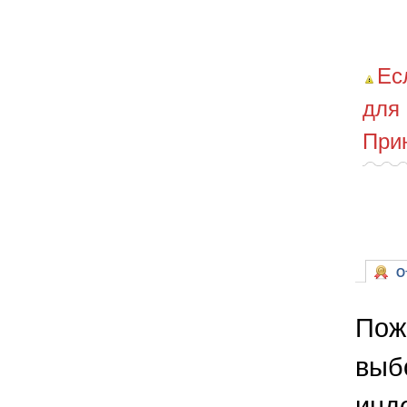
Ес
для
При
От
Пож
выб
инд