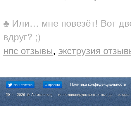
♣ Или… мне повезёт! Вот дв
вдруг? ;)
нпс отзывы
,
экструзия отзыв
Политика конфиденциальности
Наш твиттер
О проекте
2011 - 2026 © Adresator.org — коллекционируем контактные данные орга