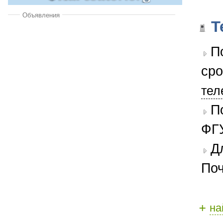
Объявления
Т
П
сро
тел
П
ФГУ
Д
Поч
+
на