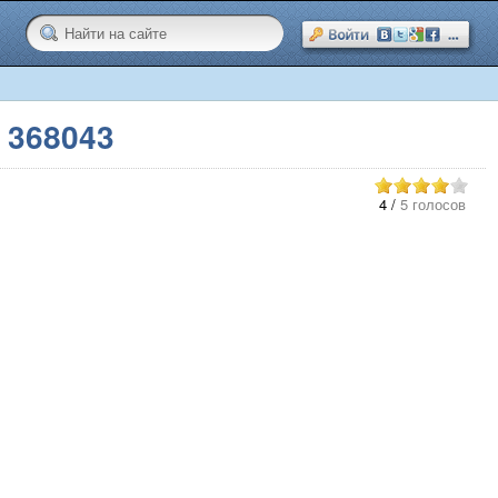
 368043
4
/
5 голосов