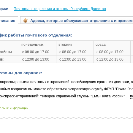
ории:
Почтовые отеделения и отзывы: Республика Дагестан
исание
Адреса, которые обслуживает отделение с индексом
фик работы почтового отделения:
понедельник
вторник
среда
работы:
с 08:00 до 17:00
с 08:00 до 17:00
с 08:00 до 17:00
в:
с 12:00 до 13:00
с 12:00 до 13:00
с 12:00 до 13:00
ефоны для справок:
опросам розыска почтовых отправлений, несоблюдения сроков их доставки, 
любым вопросам вы можете обратиться в cправочную службу ФГУП "Почта Рос
 экспресс-отправлений: телефон cправочной службы "EMS Почта России"
...
п
больше информации.