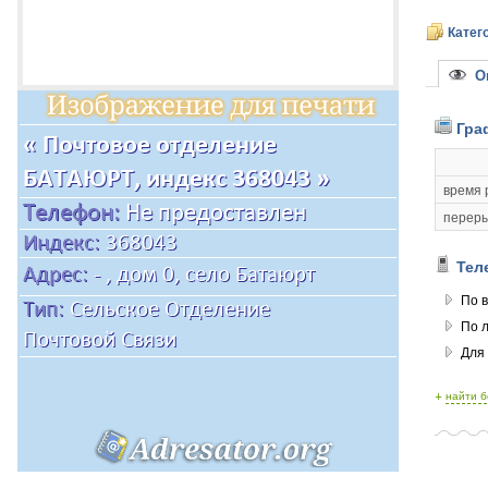
Катег
Оп
Гра
время 
переры
Тел
По в
По 
Для
+
найти 