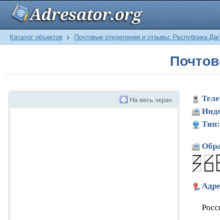
Каталог объектов
>
Почтовые отеделения и отзывы: Республика Даг
Почтов
Теле
На весь экран
Инде
Тип:
Обра
Адре
Росс