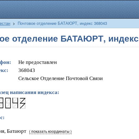
естан
>
Почтовое отделение БАТАЮРТ, индекс 368043
ое отделение БАТАЮРТ, индекс
фон:
Не предоставлен
кс:
368043
Сельское Отделение Почтовой Связи
зец написания индекса:
с:
ия, Батаюрт
( показать координаты )