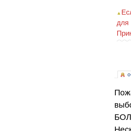
Ес
для
При
От
Пож
выб
БОЛ
Неск