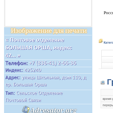
Росс
Катег
Г
время 
переры