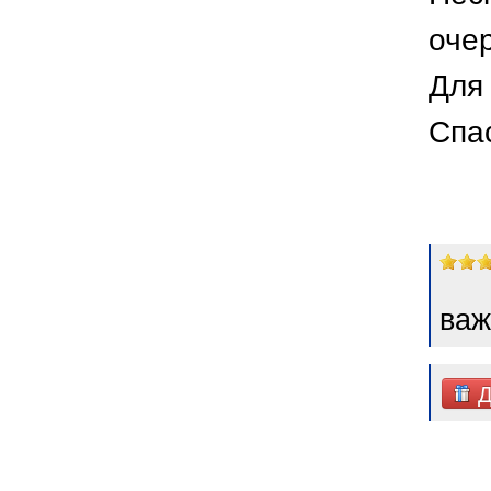
оче
Для 
Спа
важ
Д