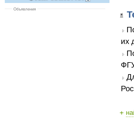
Объявления
Т
П
их 
П
ФГУ
Д
Рос
+
на