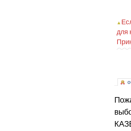
Ес
для 
Прин
От
Пожа
выбо
КАЗ