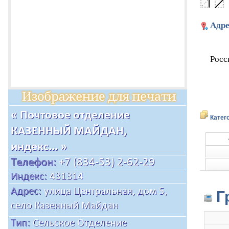
Адре
Росс
Катег
Г