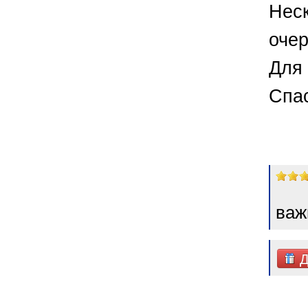
Неск
очер
Для 
Спа
важ
Д