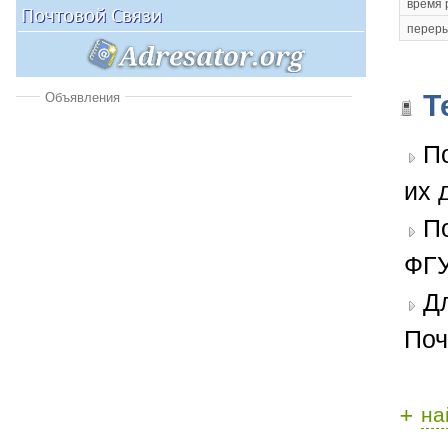
время 
переры
Т
Объявления
П
их 
П
ФГУ
Д
Поч
+
на