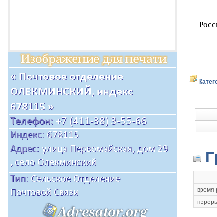
Росс
Катег
Г
время 
переры