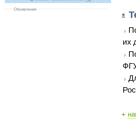
Объявления
Т
П
их 
П
ФГУ
Д
Рос
+
на