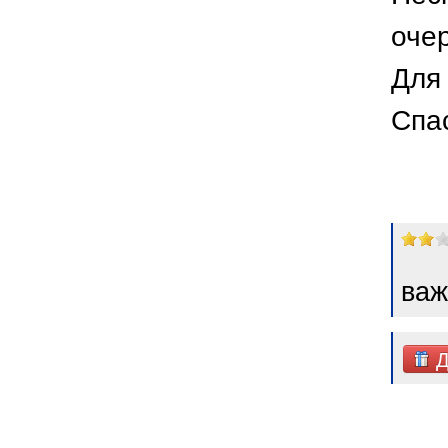
оче
Для 
Спа
важ
Д