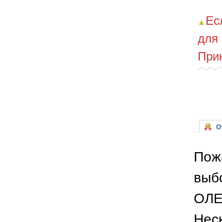
Ес
для
При
От
Пож
выб
ОЛЕ
Неск