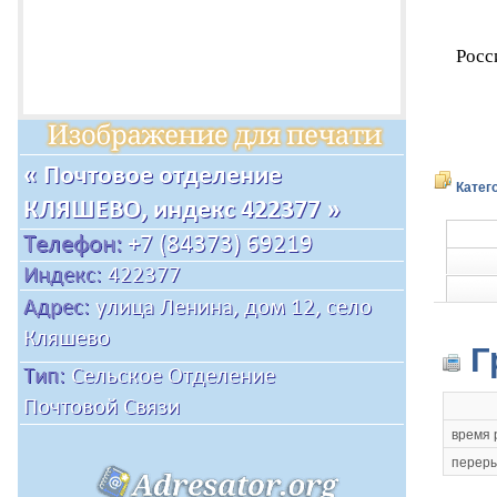
Росс
Катег
Г
время 
переры