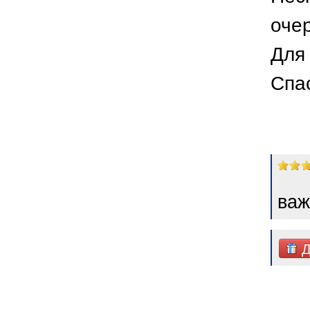
оче
Для 
Спа
важ
Д