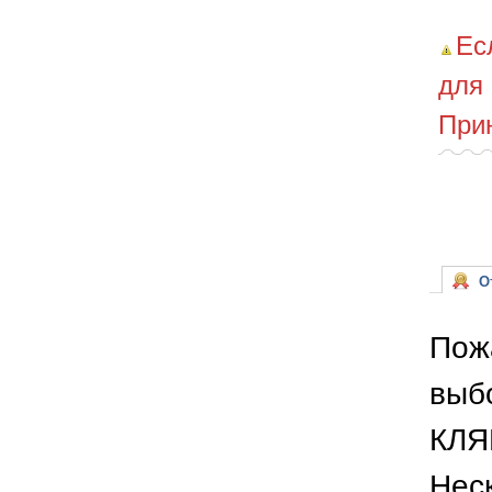
Ес
для
При
От
Пож
выб
КЛЯ
Неск