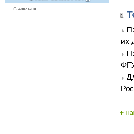
Объявления
Т
П
их 
П
ФГУ
Д
Рос
+
на