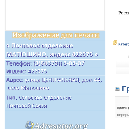
Росс
Катег
Г
время 
переры