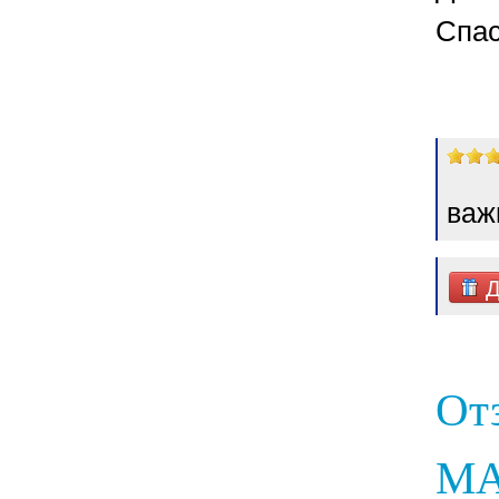
Спас
важ
Д
От
МА