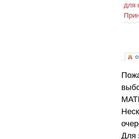
для 
Прин
От
Пожа
выбо
МАТ
Неск
очер
Для 