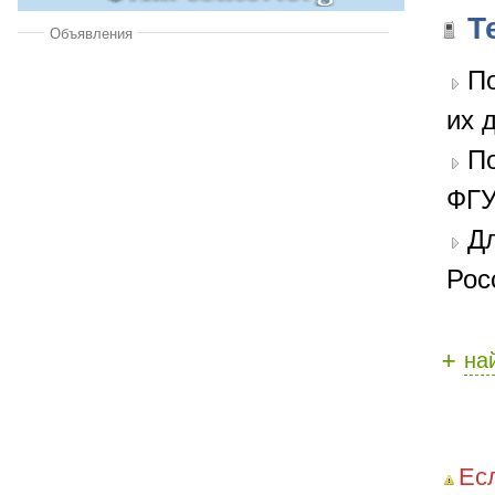
Т
Объявления
По
их 
П
ФГУ
Дл
Рос
+
на
Ес