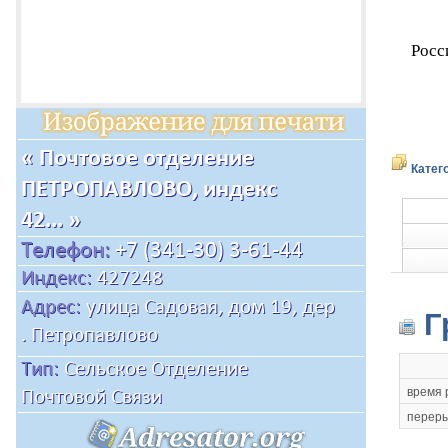
Росс
Катег
Г
время 
переры