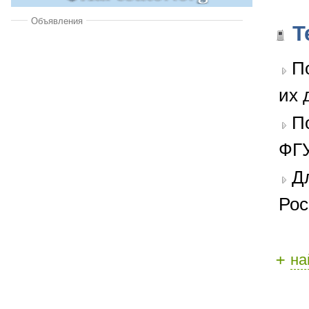
Объявления
Т
П
их 
П
ФГУ
Д
Рос
+
на