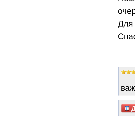
оче
Для 
Спа
важ
Д