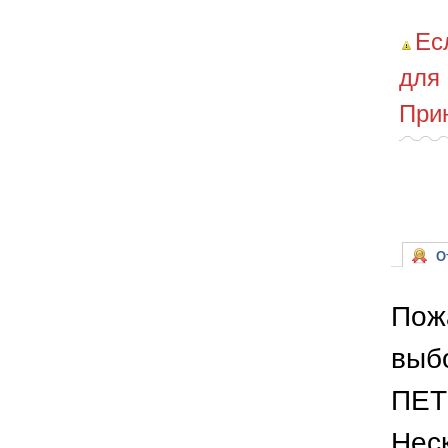
Ес
для
При
От
Пож
выб
ПЕТ
Неск