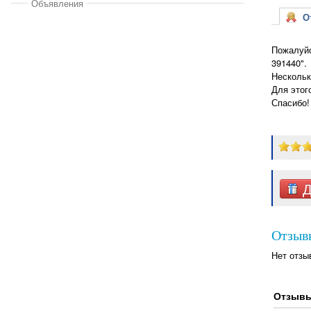
Объявления
От
Пожалуйс
391440".
Нескольк
Для этог
Спасибо!
Д
Отзыв
Нет отзы
Отзывы,