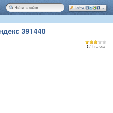
декс 391440
3
/
4 голоса