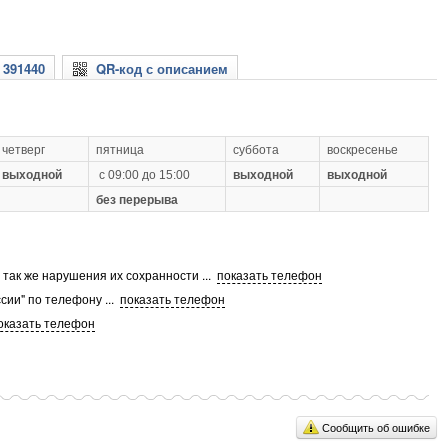
 391440
QR-код с описанием
четверг
пятница
суббота
воскресенье
выходной
с 09:00 до 15:00
выходной
выходной
без перерыва
а так же нарушения их сохранности
...
показать телефон
сии" по телефону
...
показать телефон
оказать телефон
Сообщить об ошибке