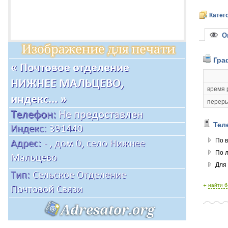
Катег
Оп
Гра
время 
переры
Тел
По в
По 
Для
+
найти 