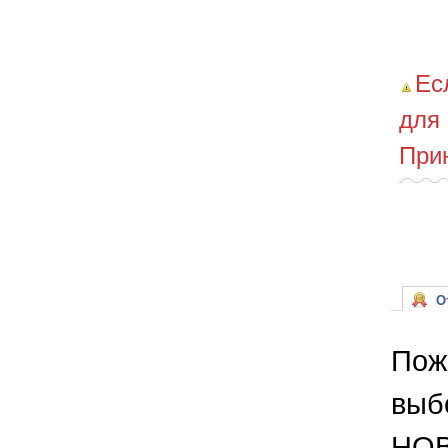
Ес
для
При
От
Пож
выб
НОВ