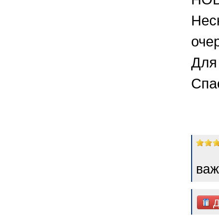
Нес
оче
Для 
Спа
важ
Д