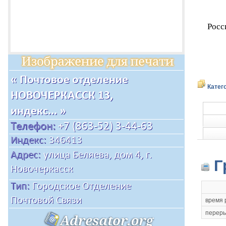
Росс
Катег
Г
время 
переры