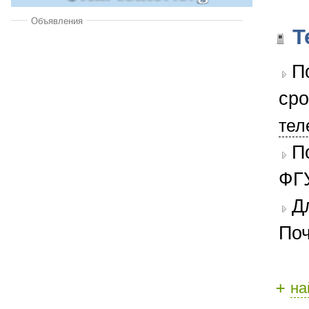
Объявления
Т
П
сро
тел
П
ФГУ
Д
Поч
+
на