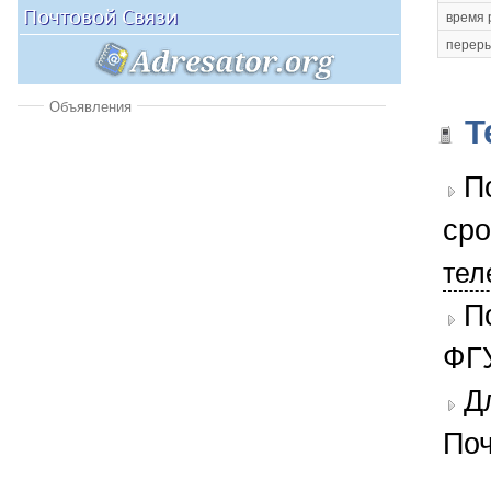
время 
переры
Объявления
Т
П
сро
тел
П
ФГУ
Д
Поч