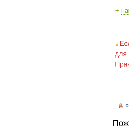
+
на
Ес
для
При
От
Пож