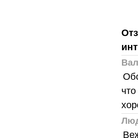
Отз
инт
Вал
Об
что
хор
Люд
Веж