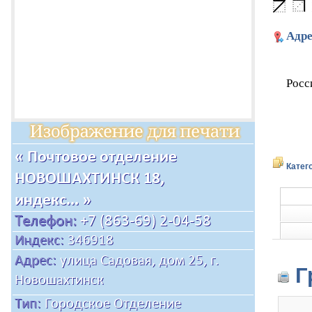
Адре
Росс
Катег
Г