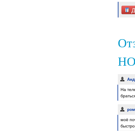
Д
От
НО
Анд
На тел
братьс
рома
моё по
быстро