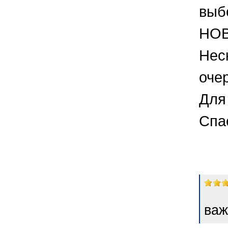
выб
НОВ
Нес
оче
Для 
Спа
важ