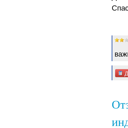
Спас
важ
Д
От
инд