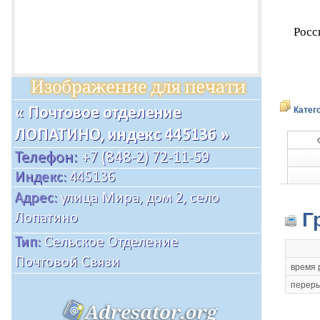
Росс
Катег
Г
время 
переры