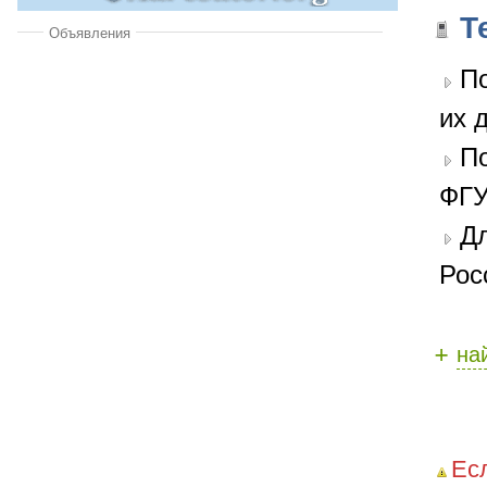
Т
Объявления
По
их 
П
ФГУ
Дл
Рос
+
на
Ес