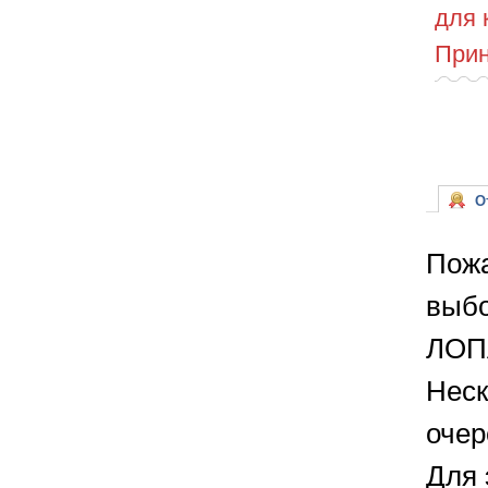
для 
Прин
От
Пожа
выбо
ЛОПА
Неск
очер
Для 