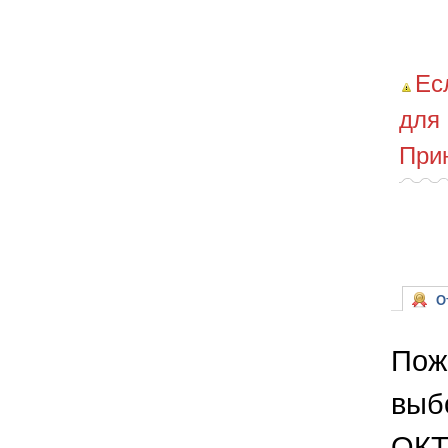
Ес
для
При
От
Пож
выб
ОКТ