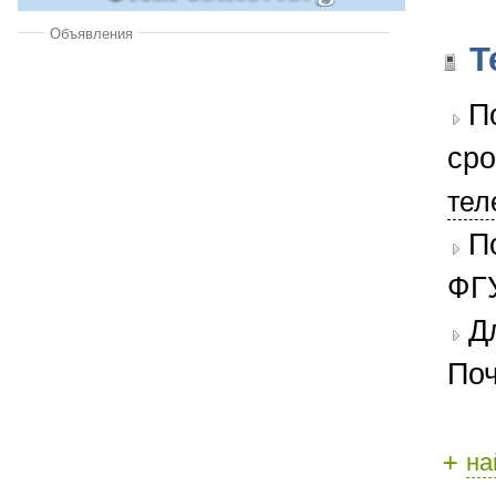
Объявления
Т
П
сро
тел
П
ФГУ
Д
Поч
+
на