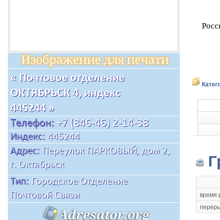
Росс
Катег
Г
время 
переры