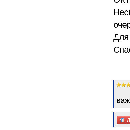
Нес
оче
Для 
Спа
важ
Д